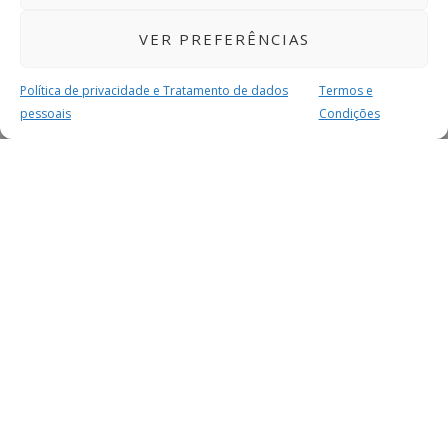
VER PREFERÊNCIAS
Política de privacidade e Tratamento de dados
Termos e
pessoais
Condições
MAIS PARA SI
FACEBOOK
TWITTER
YOUTUBE
INSTAGRAM
READERS
SERVIÇOS