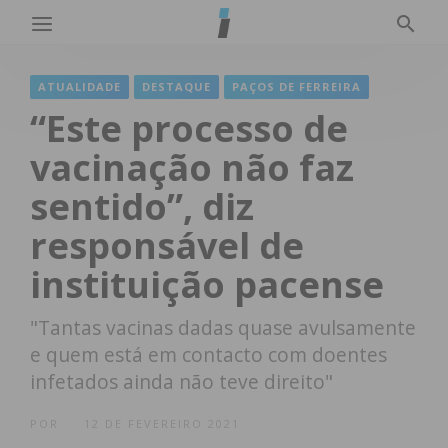
ATUALIDADE
DESTAQUE
PAÇOS DE FERREIRA
“Este processo de
vacinação não faz
sentido”, diz
responsável de
instituição pacense
"Tantas vacinas dadas quase avulsamente
e quem está em contacto com doentes
infetados ainda não teve direito"
POR
12 DE FEVEREIRO 2021