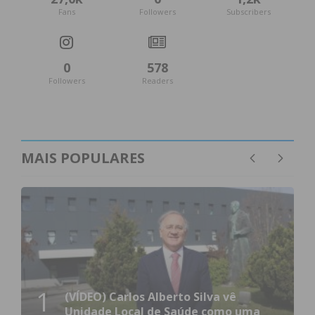
Fans
Followers
Subscribers
0
578
Followers
Readers
MAIS POPULARES
1
(VÍDEO) Carlos Alberto Silva vê
Unidade Local de Saúde como uma