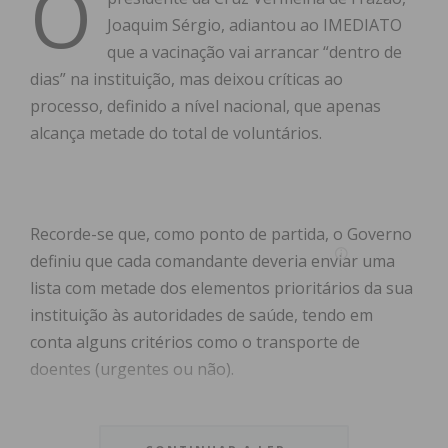
O
Joaquim Sérgio, adiantou ao IMEDIATO
que a vacinação vai arrancar “dentro de
dias” na instituição, mas deixou críticas ao
processo, definido a nível nacional, que apenas
alcança metade do total de voluntários.
Recorde-se que, como ponto de partida, o Governo
definiu que cada comandante deveria enviar uma
lista com metade dos elementos prioritários da sua
instituição às autoridades de saúde, tendo em
conta alguns critérios como o transporte de
doentes (urgentes ou não).
“Este processo não faz sentido, não é correto fazer
uma seleção de metade dos voluntários quando