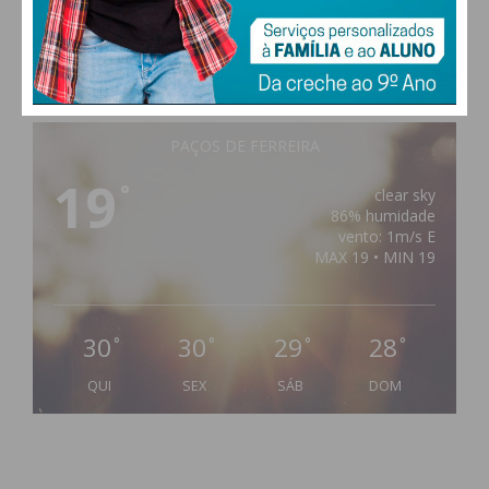
PAÇOS DE FERREIRA
19
°
clear sky
86% humidade
vento: 1m/s E
MAX 19 • MIN 19
30
30
29
28
°
°
°
°
QUI
SEX
SÁB
DOM