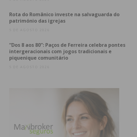
Subscreva a newsletter do
Rota do Românico investe na salvaguarda do
património das igrejas
Imediato
5 DE AGOSTO 2026
Assine nossa newsletter por e-mail e
“Dos 8 aos 80”: Paços de Ferreira celebra pontes
obtenha de forma regular a informação
intergeracionais com jogos tradicionais e
atualizada.
piquenique comunitário
5 DE AGOSTO 2026
Eu li e concordo com os
termos e
condições