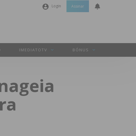
Login
Assinar
Nome de utilizador ou email
*
Senha
*
O
IMEDIATOTV
BÓNUS
Manter sessão
nageia
INICIAR SESSÃO
ra
Perdeu a sua senha?