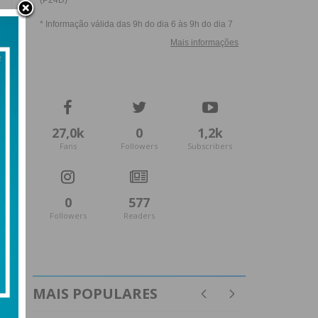
27,0k
0
1,2k
Fans
Followers
Subscribers
0
577
Followers
Readers
MAIS POPULARES