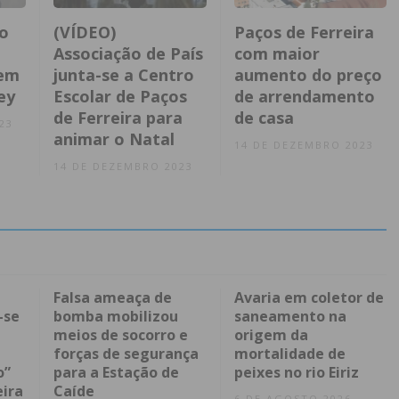
o
(VÍDEO)
Paços de Ferreira
Associação de País
com maior
 em
junta-se a Centro
aumento do preço
ey
Escolar de Paços
de arrendamento
de Ferreira para
de casa
23
animar o Natal
14 DE DEZEMBRO 2023
14 DE DEZEMBRO 2023
Falsa ameaça de
Avaria em coletor de
-se
bomba mobilizou
saneamento na
meios de socorro e
origem da
forças de segurança
mortalidade de
o”
para a Estação de
peixes no rio Eiriz
eira
Caíde
6 DE AGOSTO 2026