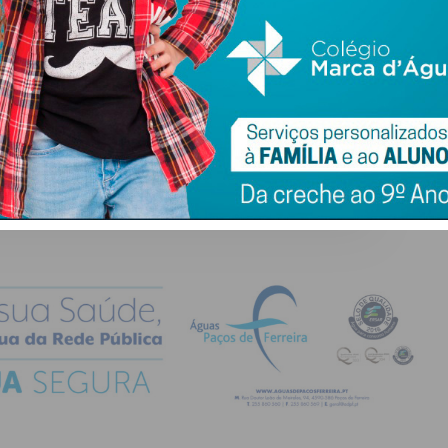
ail e obtenha de forma regular a informação
atualizada.
do com os
termos e condições