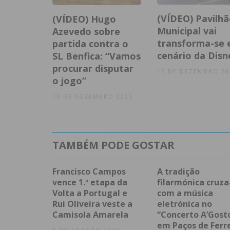
(VÍDEO) Pavilhã
(VÍDEO) Hugo
Municipal vai
Azevedo sobre
transforma-se
partida contra o
cenário da Disn
SL Benfica: “Vamos
procurar disputar
15 DE DEZEMBRO 20
o jogo”
15 DE DEZEMBRO 2023
TAMBÉM PODE GOSTAR
Francisco Campos
A tradição
vence 1.ª etapa da
filarmónica cruza
Volta a Portugal e
com a música
Rui Oliveira veste a
eletrónica no
Camisola Amarela
“Concerto A’Gost
em Paços de Ferr
6 DE AGOSTO 2026