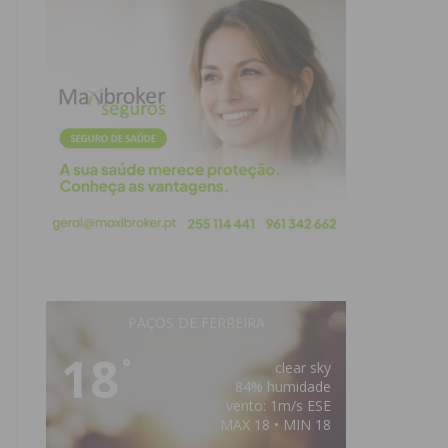
PAÇOS DE FERREIRA
18
°
clear sky
84% humidade
vento: 1m/s ESE
MAX 18 • MIN 18