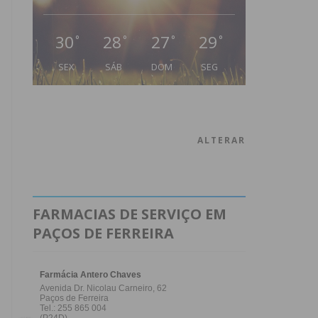
30
28
27
29
°
°
°
°
SEX
SÁB
DOM
SEG
ALTERAR
FARMACIAS DE SERVIÇO EM
PAÇOS DE FERREIRA