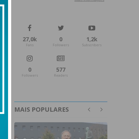
27,0k
0
1,2k
Fans
Followers
Subscribers
0
577
Followers
Readers
MAIS POPULARES