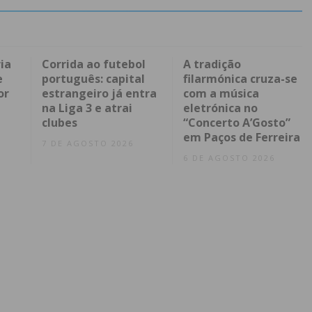
ia
Corrida ao futebol
A tradição
e
português: capital
filarmónica cruza-se
or
estrangeiro já entra
com a música
na Liga 3 e atrai
eletrónica no
clubes
“Concerto A’Gosto”
em Paços de Ferreira
7 DE AGOSTO 2026
6 DE AGOSTO 2026