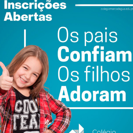
ewsletter do Imediato
ail e obtenha de forma regular a informação
atualizada.
do com os
termos e condições