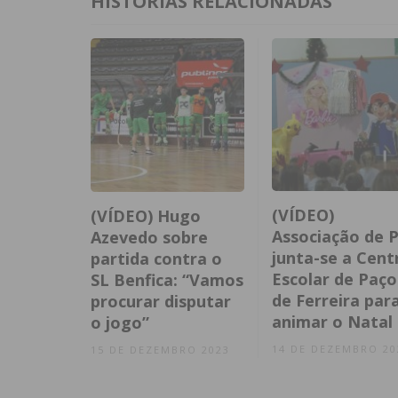
HISTÓRIAS RELACIONADAS
(VÍDEO)
(VÍDEO) Hugo
Associação de P
Azevedo sobre
junta-se a Cent
partida contra o
Escolar de Paço
SL Benfica: “Vamos
de Ferreira par
procurar disputar
animar o Natal
o jogo”
14 DE DEZEMBRO 20
15 DE DEZEMBRO 2023