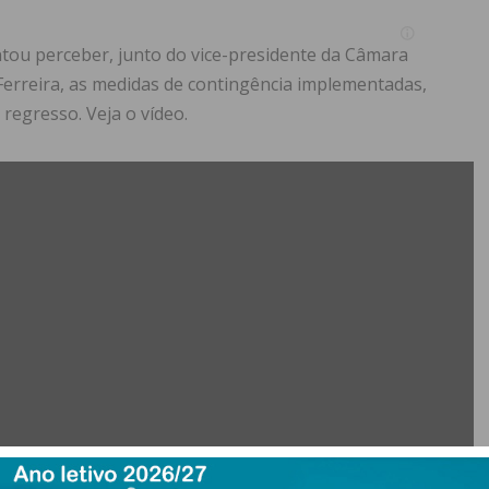
ou perceber, junto do vice-presidente da Câmara
Ferreira, as medidas de contingência implementadas,
regresso. Veja o vídeo.