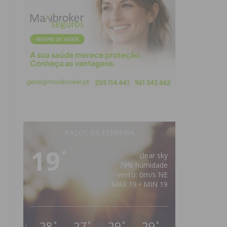
PAÇOS DE FERREIRA
19
°
clear sky
79% humidade
vento: 0m/s NE
MAX 19 • MIN 19
28
27
29
29
°
°
°
°