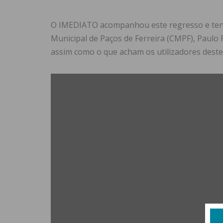
O IMEDIATO acompanhou este regresso e tent
Municipal de Paços de Ferreira (CMPF), Paulo 
assim como o que acham os utilizadores deste 