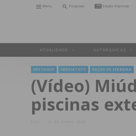
Menu
Pesquisar
Edição Impressa
ATUALIDADE
AUTÁRQUICAS
DESTAQUE
IMEDIATOTV
PAÇOS DE FERREIRA
(Vídeo) Miú
piscinas ext
POR
10 DE JUNHO 2020