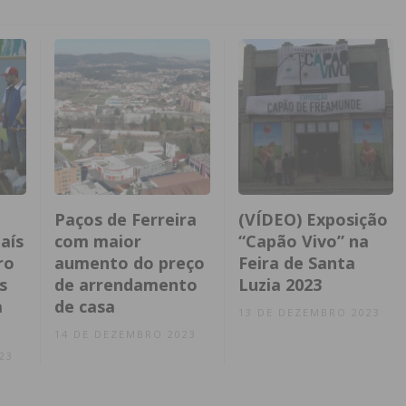
Paços de Ferreira
(VÍDEO) Exposição
aís
com maior
“Capão Vivo” na
ro
aumento do preço
Feira de Santa
s
de arrendamento
Luzia 2023
a
de casa
13 DE DEZEMBRO 2023
14 DE DEZEMBRO 2023
23