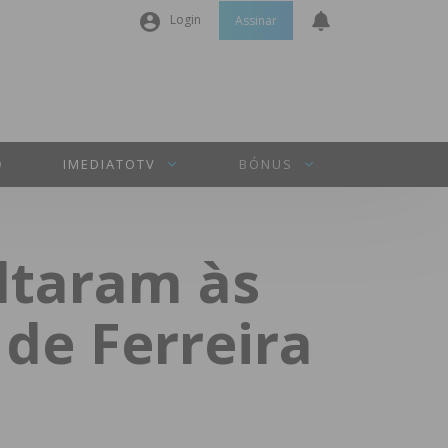
Login
Assinar
Nome de utilizador ou email
*
Senha
*
O
IMEDIATOTV
BÓNUS
Manter sessão
ltaram às
INICIAR SESSÃO
 de Ferreira
Perdeu a sua senha?