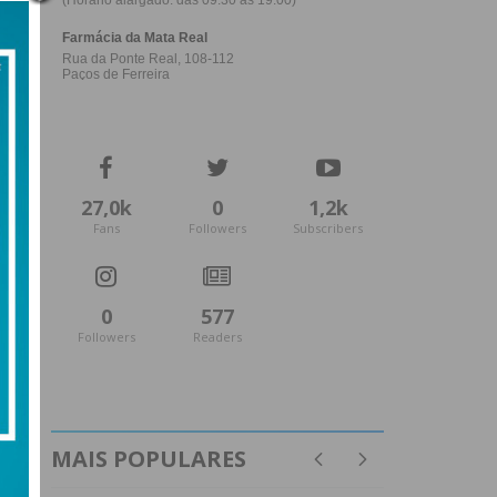
27,0k
0
1,2k
Fans
Followers
Subscribers
0
577
Followers
Readers
MAIS POPULARES