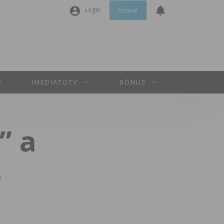
Login
Assinar
Nome de utilizador ou email
*
Senha
*
O
IMEDIATOTV
BÓNUS
Manter sessão
” a
INICIAR SESSÃO
s
Perdeu a sua senha?