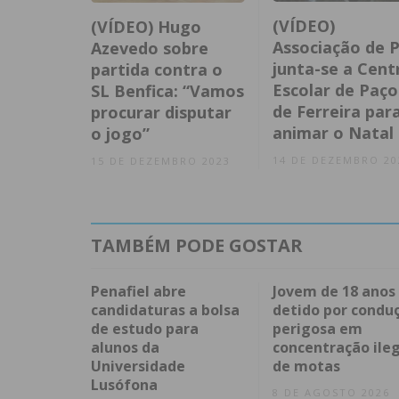
(VÍDEO)
(VÍDEO) Hugo
Associação de P
Azevedo sobre
junta-se a Cent
partida contra o
Escolar de Paço
SL Benfica: “Vamos
de Ferreira par
procurar disputar
animar o Natal
o jogo”
14 DE DEZEMBRO 20
15 DE DEZEMBRO 2023
TAMBÉM PODE GOSTAR
Penafiel abre
Jovem de 18 anos
candidaturas a bolsa
detido por condu
de estudo para
perigosa em
alunos da
concentração ileg
Universidade
de motas
Lusófona
8 DE AGOSTO 2026