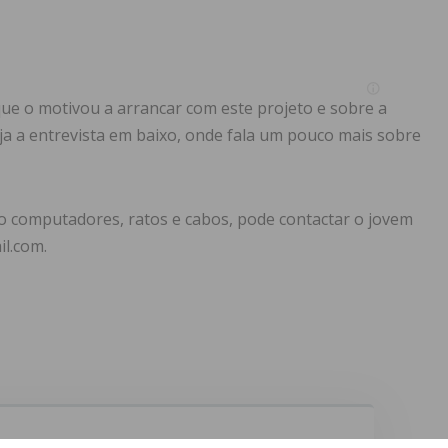
ue o motivou a arrancar com este projeto e sobre a
ja a entrevista em baixo, onde fala um pouco mais sobre
o computadores, ratos e cabos, pode contactar o jovem
l.com.