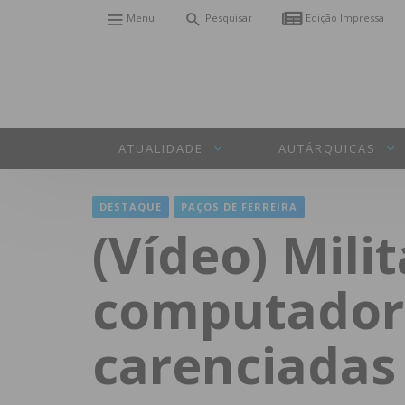
Menu
Pesquisar
Edição Impressa
ATUALIDADE
AUTÁRQUICAS
DESTAQUE
PAÇOS DE FERREIRA
(Vídeo) Mili
computadore
carenciadas