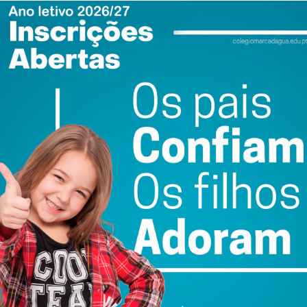
ewsletter do Imediato
ail e obtenha de forma regular a informação
atualizada.
do com os
termos e condições