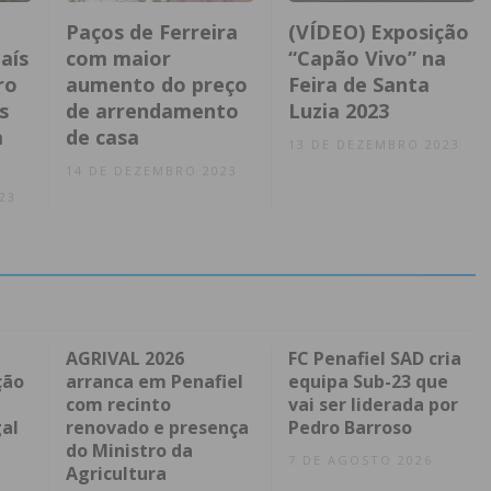
Paços de Ferreira
(VÍDEO) Exposição
aís
com maior
“Capão Vivo” na
ro
aumento do preço
Feira de Santa
s
de arrendamento
Luzia 2023
a
de casa
13 DE DEZEMBRO 2023
14 DE DEZEMBRO 2023
23
AGRIVAL 2026
FC Penafiel SAD cria
ção
arranca em Penafiel
equipa Sub-23 que
com recinto
vai ser liderada por
al
renovado e presença
Pedro Barroso
do Ministro da
7 DE AGOSTO 2026
Agricultura