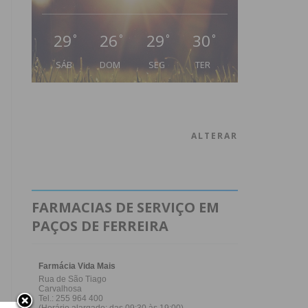
29
26
29
30
°
°
°
°
SÁB
DOM
SEG
TER
ALTERAR
FARMACIAS DE SERVIÇO EM
PAÇOS DE FERREIRA