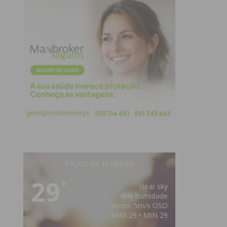
PAÇOS DE FERREIRA
29
°
clear sky
48% humidade
vento: 5m/s OSO
MAX 29 • MIN 29