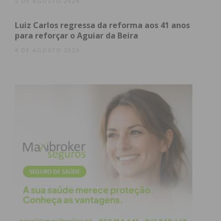
5 DE AGOSTO 2026
Assine nossa newsletter por e-mail e
obtenha de forma regular a informação
Luiz Carlos regressa da reforma aos 41 anos
atualizada.
para reforçar o Aguiar da Beira
4 DE AGOSTO 2026
Eu li e concordo com os
termos e
condições