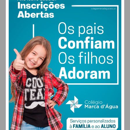
PAÇOS DE FERREIRA
26
°
clear sky
49% humidade
vento: 2m/s O
MAX 26 • MIN 24
24
29
30
27
°
°
°
°
QUI
SEX
SÁB
DOM
ALTERAR
FARMACIAS DE SERVIÇO EM PAÇOS DE