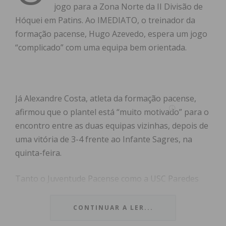
jogo para a Zona Norte da II Divisão de
Hóquei em Patins. Ao IMEDIATO, o treinador da
formação pacense, Hugo Azevedo, espera um jogo
“complicado” com uma equipa bem orientada.
Já Alexandre Costa, atleta da formação pacense,
afirmou que o plantel está “muito motivado” para o
encontro entre as duas equipas vizinhas, depois de
uma vitória de 3-4 frente ao Infante Sagres, na
quinta-feira.
Tanto o Juventude Pacense como a USC Paredes
encontram-se em zona de despromoção, na 12ª e
13ª posição, respetivamente, com uma diferença de
CONTINUAR A LER...
um ponto. Veja a
antevisão
do CDC Juventude