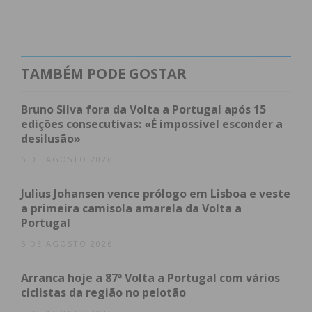
Pacense vs Clube Infante Sagres, partida que vai
ser transmitida em direto
na página de Facebook
do IMEDIATO
, no domingo, pelas 18:30.
TAMBÉM PODE GOSTAR
Bruno Silva fora da Volta a Portugal após 15
edições consecutivas: «É impossível esconder a
desilusão»
6 DE AGOSTO 2026
Julius Johansen vence prólogo em Lisboa e veste
a primeira camisola amarela da Volta a
Portugal
5 DE AGOSTO 2026
Subscreva a newsletter do
Arranca hoje a 87ª Volta a Portugal com vários
Imediato
ciclistas da região no pelotão