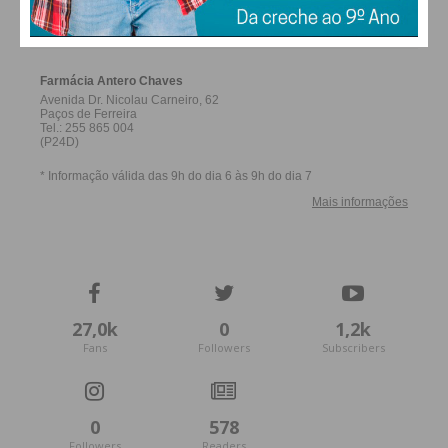
FERREIRA
27,0k
0
1,2k
Fans
Followers
Subscribers
0
578
Followers
Readers