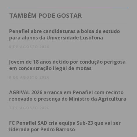
relacionamentos e das pessoas que lhe são
próximas, caso da sua mãe. Não gosta mesmo é de
TAMBÉM PODE GOSTAR
fazer piadas sobre futebol. “É o tema mais polémico
de todos”, garante, satisfeito por trabalhar num
Penafiel abre candidaturas a bolsa de estudo
país como Portugal, onde existe liberdade para
para alunos da Universidade Lusófona
fazer comédia e onde existe sempre “muito sumo”.
8 DE AGOSTO 2026
“Regresso à Anormalidade” é o novo espetáculo de
Jovem de 18 anos detido por condução perigosa
em concentração ilegal de motas
Hugo Sousa
, que está em digressão desde o início
do mês, passando por vários pontos do país. Veja a
8 DE AGOSTO 2026
entrevista
!
AGRIVAL 2026 arranca em Penafiel com recinto
renovado e presença do Ministro da Agricultura
7 DE AGOSTO 2026
FC Penafiel SAD cria equipa Sub-23 que vai ser
liderada por Pedro Barroso