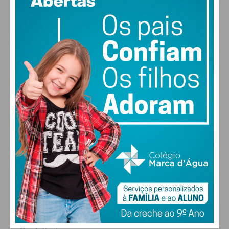
vento: 5m/s OSO
MAX 29 • MIN 29
29
26
29
30
°
°
°
°
SÁB
DOM
SEG
TER
ALTERAR
FARMACIAS DE SERVIÇO EM PAÇOS DE
FERREIRA