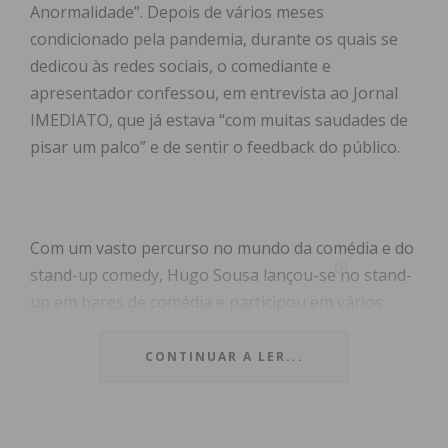
Anormalidade”. Depois de vários meses
condicionado pela pandemia, durante os quais se
dedicou às redes sociais, o comediante e
apresentador confessou, em entrevista ao Jornal
IMEDIATO, que já estava “com muitas saudades de
pisar um palco” e de sentir o feedback do público.
Com um vasto percurso no mundo da comédia e do
stand-up comedy, Hugo Sousa lançou-se no stand-
up em bares de comédia e participou em vários
programas humorísticos, entre os quais o
«Levanta-te e Ri», da SIC.
CONTINUAR A LER...
Conta que gosta muito de fazer piadas sobre si
próprio, sobre as suas experiências e