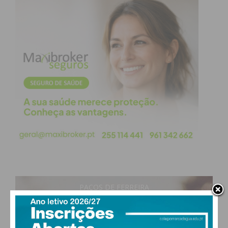
condições
PAÇOS DE FERREIRA
29
°
clear sky
48% humidade