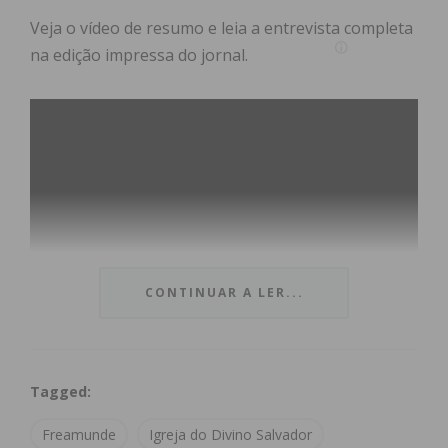
Veja o vídeo de resumo e leia a entrevista completa
na edição impressa do jornal.
CONTINUAR A LER...
Subscreva a newsletter do
Tagged:
Imediato
Freamunde
Igreja do Divino Salvador