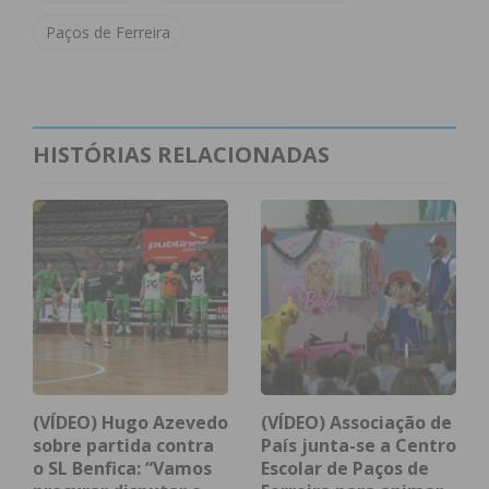
Paços de Ferreira
Assine nossa newsletter por e-mail e
obtenha de forma regular a informação
atualizada.
HISTÓRIAS RELACIONADAS
Eu li e concordo com os
termos e
condições
(VÍDEO) Hugo Azevedo
(VÍDEO) Associação de
sobre partida contra
País junta-se a Centro
o SL Benfica: “Vamos
Escolar de Paços de