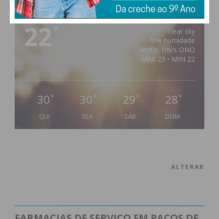
PAÇOS DE FERREIRA
22
°
clear sky
70% humidade
vento: 1m/s ONO
MAX 23 • MIN 22
30
30
29
28
°
°
°
°
QUI
SEX
SÁB
DOM
ALTERAR
FARMACIAS DE SERVIÇO EM PAÇOS DE