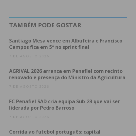
“Comemorar agora os 50 anos do clube é um
misto de sensações”
TAMBÉM PODE GOSTAR
Para Pedro Silva, atual presidente do C.R.C. 1º de
Maio, a comemoração dos 50 anos do clube é um
Santiago Mesa vence em Albufeira e Francisco
“misto de sensações”, porque, ainda que seja um
Campos fica em 5º no sprint final
marco histórico que “apenas se vive uma vez”,
7 DE AGOSTO 2026
surgiu num período de pandemia que levou ao
cancelamento de todos os planos.
AGRIVAL 2026 arranca em Penafiel com recinto
renovado e presença do Ministro da Agricultura
Ao IMEDIATO, o presidente do clube contou que a
7 DE AGOSTO 2026
pandemia apanhou todos “de um dia para o outro”
e que agora o objetivo é preparar a próxima época
FC Penafiel SAD cria equipa Sub-23 que vai ser
liderada por Pedro Barroso
para “entrar em força”. Veja a entrevista:
7 DE AGOSTO 2026
Corrida ao futebol português: capital