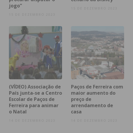
encerrada por “fraca utilização” e o clube, ainda que
jogo”
15 DE DEZEMBRO 2023
tenha ganhado uma maior perceção na
15 DE DEZEMBRO 2023
comunidade, “afunilou-se no futebol”.
Saiba mais sobre o início do C.R.C 1º de Maio da
perspetiva de um dos seus “pais” , Álvaro Neto.
(VÍDEO) Associação de
Paços de Ferreira com
País junta-se a Centro
maior aumento do
Escolar de Paços de
preço de
Ferreira para animar
arrendamento de
o Natal
casa
14 DE DEZEMBRO 2023
14 DE DEZEMBRO 2023