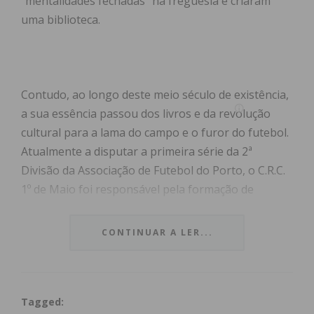
“mentalidades fechadas” na freguesia e criaram
uma biblioteca.
Contudo, ao longo deste meio século de existência,
a sua essência passou dos livros e da revolução
cultural para a lama do campo e o furor do futebol.
Atualmente a disputar a primeira série da 2ª
Divisão da Associação de Futebol do Porto, o C.R.C.
1º de Maio foi responsável pela formação de
centenas de jogadores e treinadores.
CONTINUAR A LER...
“O clube ganhou uma maior perceção, mas
afunilou-se no futebol”
Tagged:
O IMEDIATO esteve à conversa com Álvaro Neto,