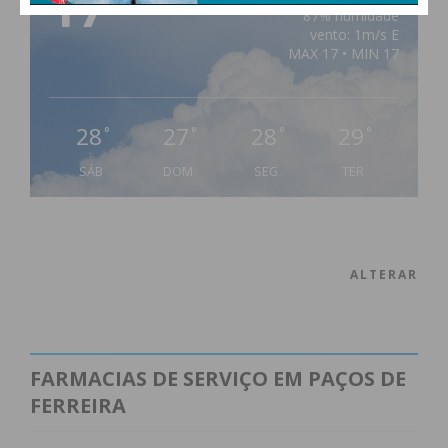
17
87% humidade
vento: 1m/s E
MAX 17 • MIN 17
28
27
28
29
°
°
°
°
SÁB
DOM
SEG
TER
ALTERAR
FARMACIAS DE SERVIÇO EM PAÇOS DE
FERREIRA