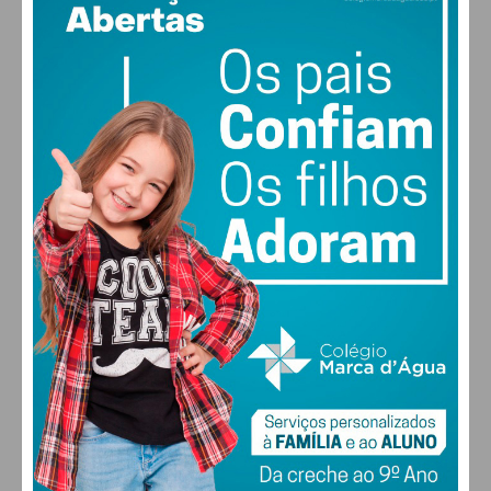
Eu li e concordo com os
termos e
condições
PAÇOS DE FERREIRA
°
broken clouds