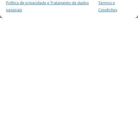
Política de privacidade e Tratamento de dados
Termos e
pessoais
Condições
MAIS PARA SI
FACEBOOK
TWITTER
YOUTUBE
INSTAGRAM
READERS
SERVIÇOS
SOBRE NÓS