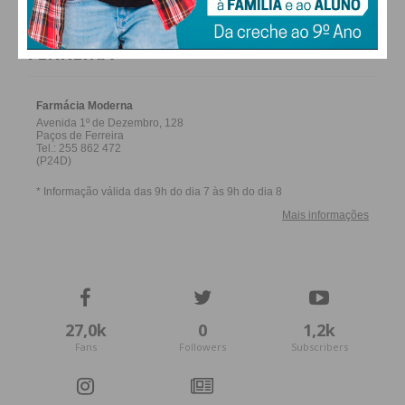
FARMACIAS DE SERVIÇO EM PAÇOS DE
FERREIRA
27,0k
0
1,2k
Fans
Followers
Subscribers