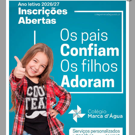
PAÇOS DE FERREIRA
20
°
clear sky
74% humidade
vento: 1m/s O
MAX 20 • MIN 20
28
27
29
29
°
°
°
°
SÁB
DOM
SEG
TER
ALTERAR