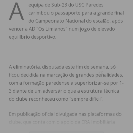
A
equipa de Sub-23 do USC Paredes
carimbou o passaporte para a grande final
do Campeonato Nacional do escalão, após
vencer a AD “Os Limianos” num jogo de elevado
equilíbrio desportivo.
A eliminatória, disputada este fim de semana, só
ficou decidida na marcação de grandes penalidades,
com a formação paredense a superiorizar-se por 1-
3 diante de um adversário que a estrutura técnica
do clube reconheceu como “sempre difícil”.
Em publicação oficial divulgada nas plataformas do
clube, que conta com o apoio da ERA Imobiliária
Paredes, a estrutura do USC Paredes destacou o