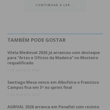
orgulho na resiliência e união do grupo de trabalho
CONTINUAR A LER...
ao longo de todo o percurso:
“Provámos,
novamente, que somos um grupo unido, capaz de
aprender com as falhas, de nos reinventarmos e
de dar a volta por cima nos momentos de maior
exigência”
. Para o clube, atingir esta fase da
TAMBÉM PODE GOSTAR
competição traduz-se no reflexo e “justa
recompensa” pelo empenho diário dos atletas e de
Vilela Medieval 2026 já arrancou com destaque
toda a equipa técnica.
para “Artes e Ofícios da Madeira” no Mosteiro
requalificado
7 DE AGOSTO 2026
Índice
Decisão do título começa na próxima semana
Santiago Mesa vence em Albufeira e Francisco
Subscreva a newsletter do Imediato
Campos fica em 5º no sprint final
7 DE AGOSTO 2026
Decisão do título começa na
próxima semana
AGRIVAL 2026 arranca em Penafiel com recinto