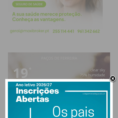
Subscreva a newsletter do
Imediato
Assine nossa newsletter por e-mail e
obtenha de forma regular a informação
atualizada.
PAÇOS DE FERREIRA
19
°
clear sky
75% humidade
vento: 1m/s SO
MAX 19 • MIN 19
Eu li e concordo com os
termos e
condições
30
28
28
29
°
°
°
°
SEX
SÁB
DOM
SEG