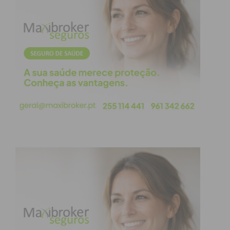
que possamos manter a mesma capa de proteção
que nos levou a enfrentar esta situação pandémica
com maior sucesso até ao momento.
Caberá agora a cada um de nós manter os níveis de
ponderação no momento de cumprirmos as novas
regras, que mais não são do que o reforço dos
comportamentos anteriores, numa estratégia de
equilíbrio proposta pelos decisores políticos e
técnicos, de forma a que possamos continuar com
as nossas vidas, não parando a economia e
prosseguindo com a recuperação económica e
social que temos vindo a alcançar.
Leia
mais artigos
na página de opinião
do
IMEDIATO
.