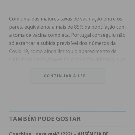
Com uma das maiores taxas de vacinação entre os
pares, equivalente a mais de 85% da população com
a toma da vacina completa, Portugal conseguiu não
só estancar a subida previsível dos números da
Covid 19, como ainda limitou o aparecimento de
sintomatologias graves na população infetada, que
maioritariamente apresenta quadros de ausência
de manifestação de sintomas ou de baixa
CONTINUAR A LER...
intensidade.
A acrescer a estes dados, verifica-se que grande
parte dos contaminados/internados em unidades
de saúde com esta doença não se encontra
TAMBÉM PODE GOSTAR
vacinado, o que comprova os benefícios da
proteção contra o vírus e a opção assertiva da
Coaching…para quê? (222) – AUSÊNCIA DE