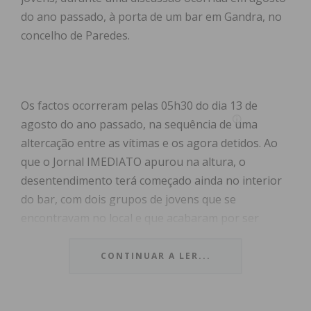
do ano passado, à porta de um bar em Gandra, no
concelho de Paredes.
Os factos ocorreram pelas 05h30 do dia 13 de
agosto do ano passado, na sequência de uma
altercação entre as vítimas e os agora detidos. Ao
que o Jornal IMEDIATO apurou na altura, o
desentendimento terá começado ainda no interior
do bar, com dois grupos de jovens que se
encontravam no local e que acabaram por ser
expulsos pelos seguranças do estabelecimento de
diversão noturna.
CONTINUAR A LER...
Já no exterior, um dos envolvidos foi buscar uma
arma de fogo, tendo efetuado pelo menos dois