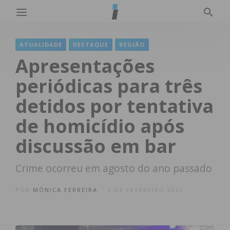
ATUALIDADE
DESTAQUE
REGIÃO
Apresentações
periódicas para três
detidos por tentativa
de homicídio após
discussão em bar
Crime ocorreu em agosto do ano passado
POR
MÓNICA FERREIRA
3 DE FEVEREIRO 2023