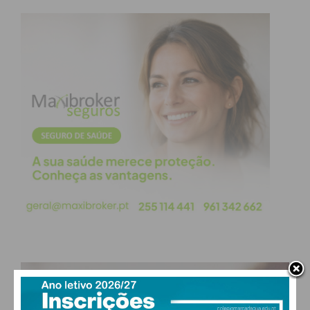
Subscreva a newsletter do
Imediato
Assine nossa newsletter por e-mail e
obtenha de forma regular a informação
atualizada.
Eu li e concordo com os
termos e
condições
PAÇOS DE FERREIRA
°
clear sky