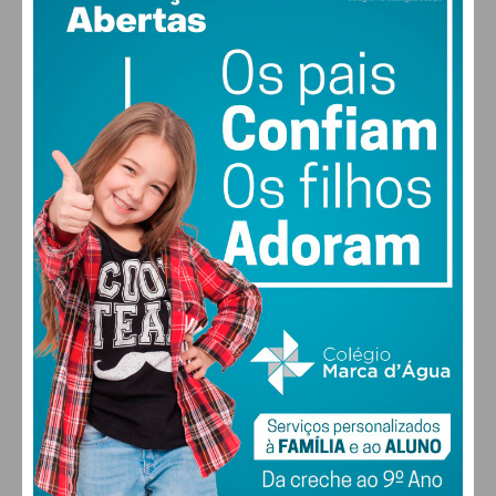
29
50% humidade
vento: 5m/s OSO
MAX 29 • MIN 29
29
26
29
30
°
°
°
°
SÁB
DOM
SEG
TER
ALTERAR
FARMACIAS DE SERVIÇO EM PAÇOS DE
FERREIRA