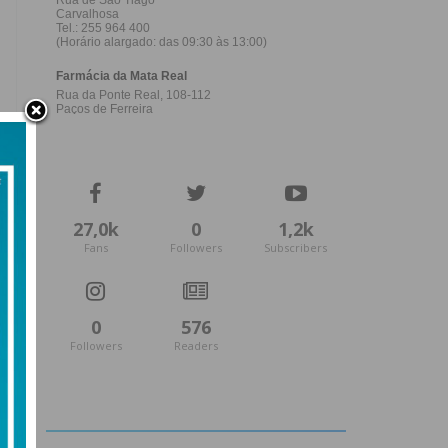
27,0k
0
1,2k
Fans
Followers
Subscribers
0
576
Followers
Readers