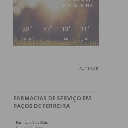
MAX 26 • MIN 26
28
30
30
31
°
°
°
°
DOM
SEG
TER
QUA
ALTERAR
FARMACIAS DE SERVIÇO EM
PAÇOS DE FERREIRA