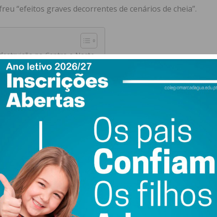
freu “efeitos graves decorrentes de cenários de cheia”.
destruição no Centro e Norte
dos
wsletter do Imediato
 Centro e Norte
e previsto na legislação para situações de catástrofe —
de” do contexto meteorológico. Entre janeiro e fevereiro,
ressões Kristin, Leonardo e Marta, que resultaram num
s de feridos e desalojados.
 afetados, a precipitação persistente e os ventos
egiões, provocando: