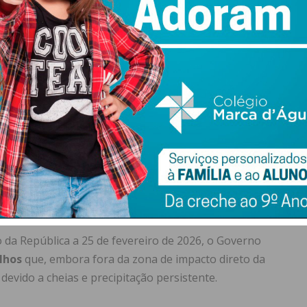
es, empresas e equipamentos públicos;
 energia, água e comunicações;
adas e escolas.
ocais e os cidadãos de Castelo de Paiva podem agora
“prevenir, reagir ou repor a normalidade das condições de
da República a 25 de fevereiro de 2026, o Governo
lhos
que, embora fora da zona de impacto direto da
devido a cheias e precipitação persistente.