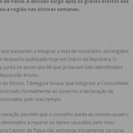
o de Paiva. A decisão surge após os graves efeitos das
ou a região nas últimas semanas.
 que passaram a integrar a lista de municípios abrangidos
m despacho publicado hoje em Diário da República. O
, junta-se assim aos 68 que já haviam sido identificados
epressão Kristin.
ião do Douro, Tâmega e Sousa, que integram a Comunidade
solicitado formalmente ao Governo a declaração de
 provocados pelo mau tempo.
 de exceção permite que o concelho aceda ao mesmo quadro
 destinados a reparar os danos causados pelo mau
a Castelo de Paiva não estivesse inicialmente na zona