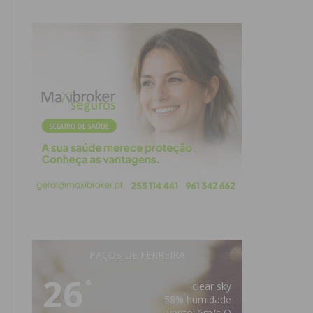
PAÇOS DE FERREIRA
26
°
clear sky
58% humidade
vento: 5m/s O