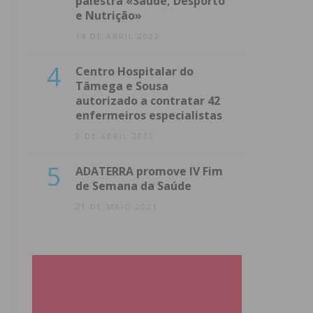
palestra «Saúde, Desporto
e Nutrição»
14 DE ABRIL 2022
4
Centro Hospitalar do
Tâmega e Sousa
autorizado a contratar 42
enfermeiros especialistas
8 DE ABRIL 2022
5
ADATERRA promove IV Fim
de Semana da Saúde
21 DE MAIO 2021