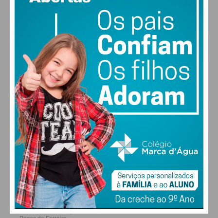
MAX 17 • MIN 17
30
30
30
28
°
°
°
°
QUI
SEX
SÁB
DOM
ALTERAR
FARMACIAS DE SERVIÇO EM PAÇOS DE
FERREIRA