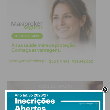
PAÇOS DE FERREIRA
17
°
clear sky
83% humidade
vento: 1m/s ESE