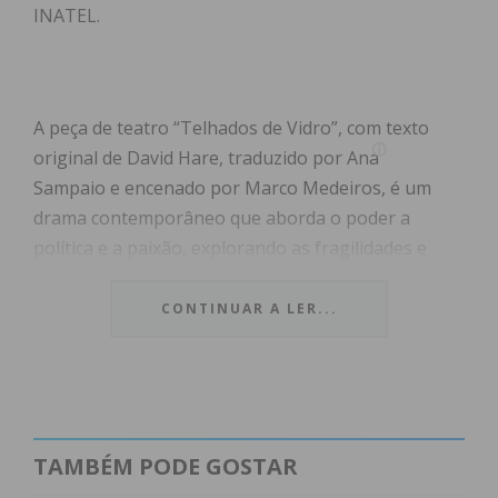
INATEL.
A peça de teatro “Telhados de Vidro”, com texto
original de David Hare, traduzido por Ana
Sampaio e encenado por Marco Medeiros, é um
drama contemporâneo que aborda o poder a
política e a paixão, explorando as fragilidades e
dilemas que marcam a condição humana.
CONTINUAR A LER...
No original Skylight, Telhados de Vidro é um
intenso e provocador drama contemporâneo,
sobre poder, política e paixão. Estreou em 1995, no
National Theatre, em Londres, tornando-se
rapidamente numa das mais bem-sucedidas peças
TAMBÉM PODE GOSTAR
de David Hare, com sucessivas produções ao longo