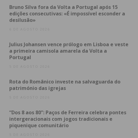
dos anos, nomeadamente na Broadway. A história
Bruno Silva fora da Volta a Portugal após 15
passa-se numa noite fria. A jovem professora Clara,
edições consecutivas: «É impossível esconder a
desilusão»
que vive num modesto apartamento num subúrbio
da capital, recebe a visita inesperada de Tomás, um
6 DE AGOSTO 2026
carismático e bem-sucedido empresário, cuja
Julius Johansen vence prólogo em Lisboa e veste
mulher faleceu recentemente. À medida que a noite
a primeira camisola amarela da Volta a
avança, os dois tentam perceber porque é que o
Portugal
seu relacionamento, outrora apaixonado, terminou
5 DE AGOSTO 2026
abruptamente. Clara e Tomás acabam por se
envolver numa perigosa batalha de ideologias
Rota do Românico investe na salvaguarda do
opostas e de desejos recíprocos.
património das igrejas
5 DE AGOSTO 2026
“Dos 8 aos 80”: Paços de Ferreira celebra pontes
Subscreva a newsletter do
intergeracionais com jogos tradicionais e
Imediato
piquenique comunitário
5 DE AGOSTO 2026