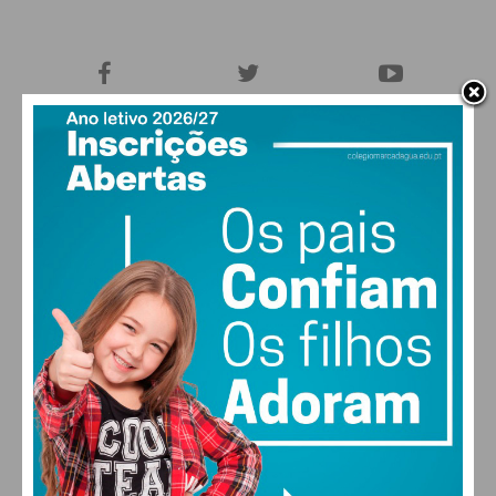
27,0k
0
1,2k
Fans
Followers
Subscribers
0
576
Followers
Readers
MAIS POPULARES