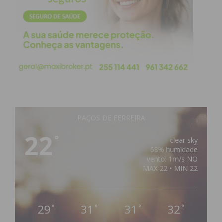
PAÇOS DE FERREIRA
22
°
clear sky
68% humidade
vento: 1m/s NO
MAX 22 • MIN 22
29
31
31
32
°
°
°
°