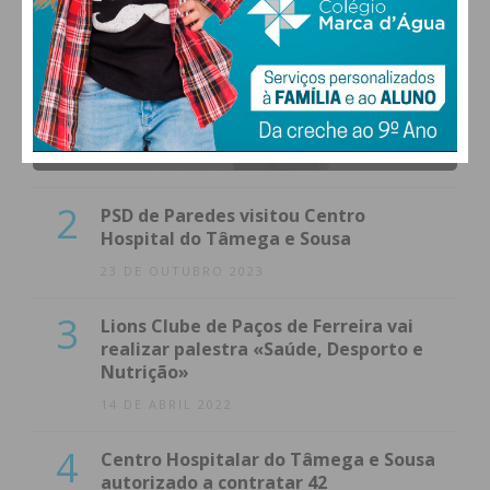
1
(VÍDEO) Carlos Alberto Silva vê
Unidade Local de Saúde como uma
oportunidade
23 DE NOVEMBRO 2023
2
PSD de Paredes visitou Centro
Hospital do Tâmega e Sousa
23 DE OUTUBRO 2023
3
Lions Clube de Paços de Ferreira vai
realizar palestra «Saúde, Desporto e
Nutrição»
14 DE ABRIL 2022
4
Centro Hospitalar do Tâmega e Sousa
autorizado a contratar 42