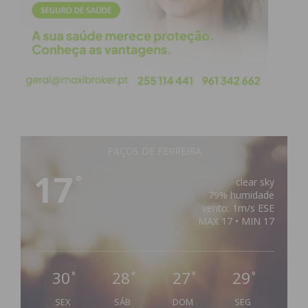
PAÇOS DE FERREIRA
17
°
clear sky
79% humidade
vento: 1m/s ESE
MAX 17 • MIN 17
30
28
27
29
°
°
°
°
SEX
SÁB
DOM
SEG