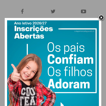
27,0k
0
1,2k
Fans
Followers
Subscribers
0
577
Followers
Readers
MAIS POPULARES