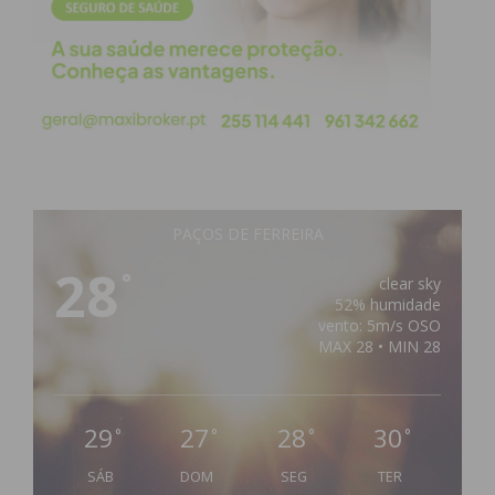
PAÇOS DE FERREIRA
28
°
clear sky
52% humidade
vento: 5m/s OSO
MAX 28 • MIN 28
29
27
28
30
°
°
°
°
SÁB
DOM
SEG
TER