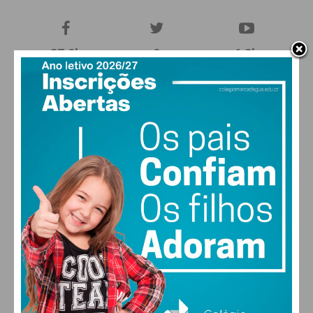
27,0k
0
1,2k
Fans
Followers
Subscribers
0
577
Followers
Readers
MAIS POPULARES