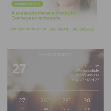
PAÇOS DE FERREIRA
27
°
clear sky
58% humidade
vento: 4m/s O
MAX 27 • MIN 27
27
26
29
30
°
°
°
°
SÁB
DOM
SEG
TER