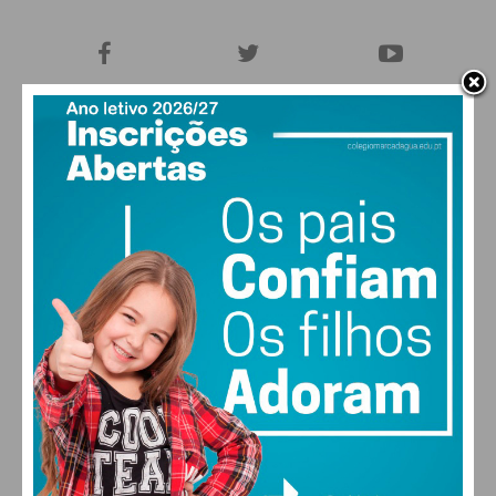
27,0k
0
1,2k
Fans
Followers
Subscribers
0
577
Followers
Readers
MAIS POPULARES