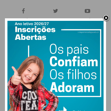
27,0k
0
1,2k
Fans
Followers
Subscribers
0
577
Followers
Readers
MAIS POPULARES