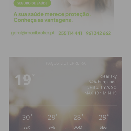
PAÇOS DE FERREIRA
19
°
clear sky
64% humidade
vento: 1m/s SO
MAX 19 • MIN 19
30
28
28
29
°
°
°
°
SEX
SÁB
DOM
SEG