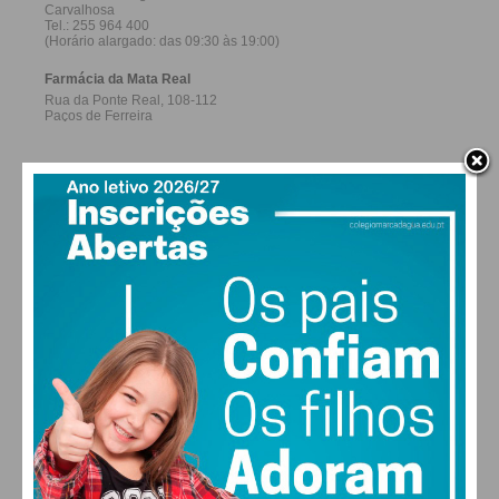
27,0k
0
1,2k
Fans
Followers
Subscribers
0
577
Followers
Readers