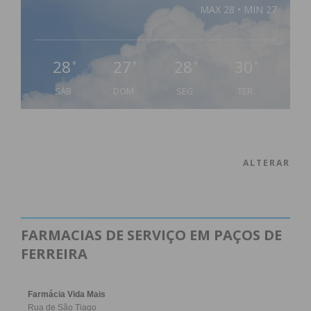
MAX 28 • MIN 27
28
27
28
30
°
°
°
°
SÁB
DOM
SEG
TER
ALTERAR
FARMACIAS DE SERVIÇO EM PAÇOS DE
FERREIRA