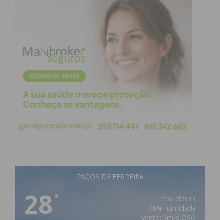
PAÇOS DE FERREIRA
28
°
few clouds
48% humidade
vento: 3m/s OSO