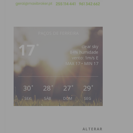
PAÇOS DE FERREIRA
17
°
clear sky
84% humidade
vento: 1m/s E
MAX 17 • MIN 17
30
28
27
29
°
°
°
°
SEX
SÁB
DOM
SEG
ALTERAR