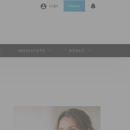
Login
Assinar
Nome de utilizador ou email
*
Senha
*
O
IMEDIATOTV
BÓNUS
Manter sessão
INICIAR SESSÃO
Perdeu a sua senha?