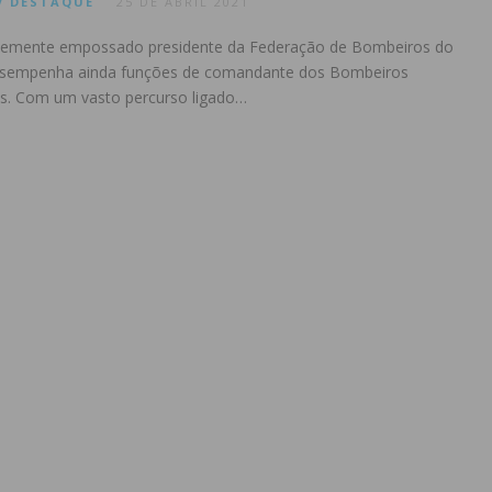
V
DESTAQUE
25 DE ABRIL 2021
ntemente empossado presidente da Federação de Bombeiros do
desempenha ainda funções de comandante dos Bombeiros
es. Com um vasto percurso ligado…