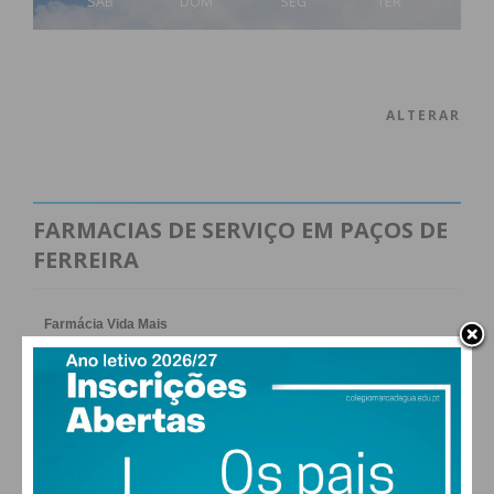
SÁB
DOM
SEG
TER
ALTERAR
FARMACIAS DE SERVIÇO EM PAÇOS DE
FERREIRA