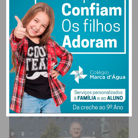
27,0k
0
1,2k
Fans
Followers
Subscribers
0
577
Followers
Readers
MAIS POPULARES