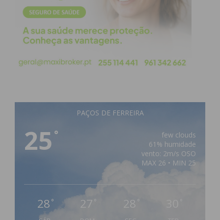
PAÇOS DE FERREIRA
25
°
few clouds
61% humidade
vento: 2m/s OSO
MAX 26 • MIN 25
28
27
28
30
°
°
°
°