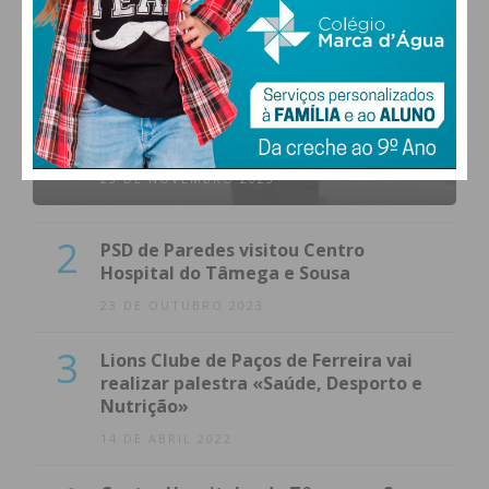
1
(VÍDEO) Carlos Alberto Silva vê
Unidade Local de Saúde como uma
oportunidade
23 DE NOVEMBRO 2023
2
PSD de Paredes visitou Centro
Hospital do Tâmega e Sousa
23 DE OUTUBRO 2023
3
Lions Clube de Paços de Ferreira vai
realizar palestra «Saúde, Desporto e
Nutrição»
14 DE ABRIL 2022