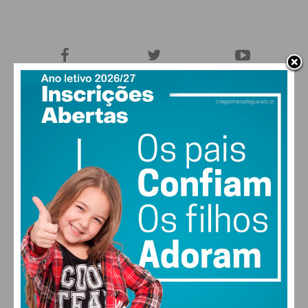
27,0k
0
1,2k
Fans
Followers
Subscribers
0
577
Followers
Readers
MAIS POPULARES