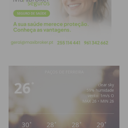
PAÇOS DE FERREIRA
26
°
clear sky
59% humidade
vento: 1m/s O
MAX 26 • MIN 26
30
28
28
29
°
°
°
°