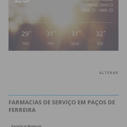
vento: 2m/s O
MAX 25 • MIN 25
29
31
31
32
°
°
°
°
SEG
TER
QUA
QUI
ALTERAR
FARMACIAS DE SERVIÇO EM PAÇOS DE
FERREIRA