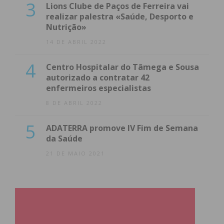
3
Lions Clube de Paços de Ferreira vai
realizar palestra «Saúde, Desporto e
Nutrição»
14 DE ABRIL 2022
4
Centro Hospitalar do Tâmega e Sousa
autorizado a contratar 42
enfermeiros especialistas
8 DE ABRIL 2022
5
ADATERRA promove IV Fim de Semana
da Saúde
21 DE MAIO 2021