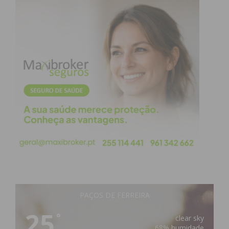
PAÇOS DE FERREIRA
25
°
clear sky
68% humidade