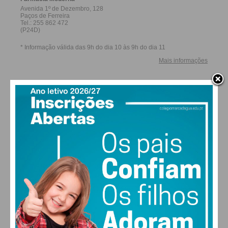
27,0k
0
1,2k
Fans
Followers
Subscribers
0
576
Followers
Readers