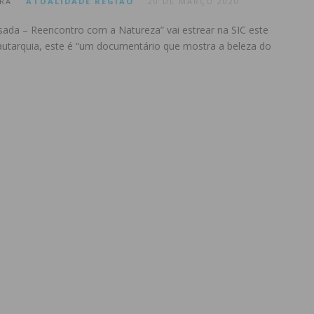
RA
ATUALIDADE
REGIÃO
20 DE MARÇO 2020
ada – Reencontro com a Natureza” vai estrear na SIC este
utarquia, este é “um documentário que mostra a beleza do