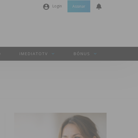
Login
Assinar
Nome de utilizador ou email
*
Senha
*
O
IMEDIATOTV
BÓNUS
Manter sessão
INICIAR SESSÃO
Perdeu a sua senha?