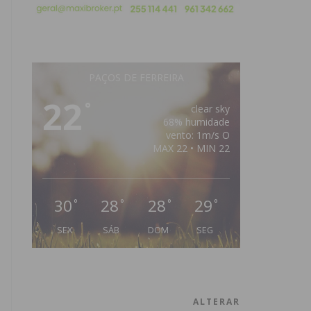
PAÇOS DE FERREIRA
22
°
clear sky
68% humidade
vento: 1m/s O
MAX 22 • MIN 22
30
28
28
29
°
°
°
°
SEX
SÁB
DOM
SEG
ALTERAR