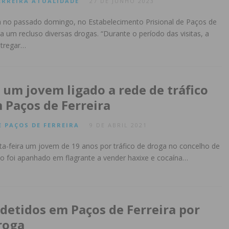
ERREIRA
ATUALIDADE
27 DE JUNHO 2023
a no passado domingo, no Estabelecimento Prisional de Paços de
 a um recluso diversas drogas. “Durante o período das visitas, a
ntregar…
 um jovem ligado a rede de tráfico
 Paços de Ferreira
E
PAÇOS DE FERREIRA
9 DE ABRIL 2021
a-feira um jovem de 19 anos por tráfico de droga no concelho de
to foi apanhado em flagrante a vender haxixe e cocaína…
 detidos em Paços de Ferreira por
roga