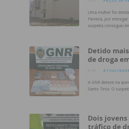
POR
PAÇOS DE F
Uma mulher foi detid
Ferreira, por entregar
suspeita conseguiu e
Detido mais
de droga em
POR
ATUALIDAD
A GNR deteve na quint
Santo Tirso. O suspei
Dois jovens
tráfico de d