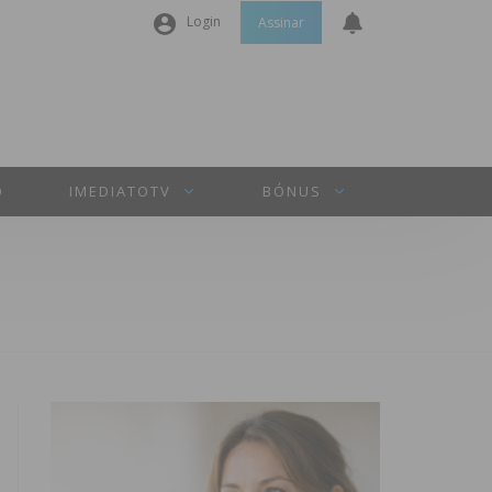
Login
Assinar
Nome de utilizador ou email
*
Senha
*
O
IMEDIATOTV
BÓNUS
Manter sessão
INICIAR SESSÃO
Perdeu a sua senha?