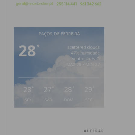
PAÇOS DE FERREIRA
28
°
scattered clouds
47% humidade
vento: 4m/s O
MAX 28 • MIN 27
28
27
28
29
°
°
°
°
SEX
SÁB
DOM
SEG
ALTERAR