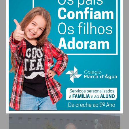
27,0k
0
1,2k
Fans
Followers
Subscribers
0
577
Followers
Readers
MAIS POPULARES