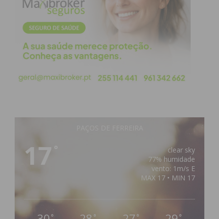
PAÇOS DE FERREIRA
17
°
clear sky
77% humidade
vento: 1m/s E
MAX 17 • MIN 17
30
28
27
29
°
°
°
°