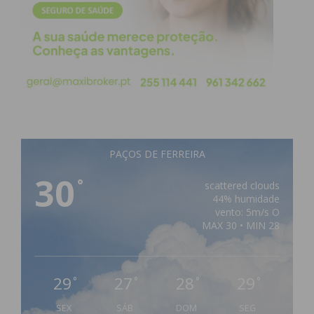
PAÇOS DE FERREIRA
30
°
scattered clouds
44% humidade
vento: 5m/s O
MAX 30 • MIN 28
29
27
28
29
°
°
°
°
SEX
SÁB
DOM
SEG