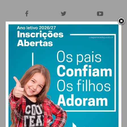
27,0k
0
1,2k
Fans
Followers
Subscribers
0
577
Followers
Readers
MAIS POPULARES