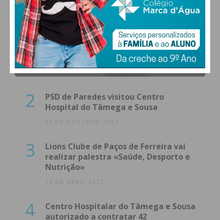
1
(VÍDEO) Carlos Alberto Silva vê
Unidade Local de Saúde como uma
oportunidade
23 DE NOVEMBRO 2023
2
PSD de Paredes visitou Centro
Hospital do Tâmega e Sousa
23 DE OUTUBRO 2023
3
Lions Clube de Paços de Ferreira vai
realizar palestra «Saúde, Desporto e
Nutrição»
14 DE ABRIL 2022
4
Centro Hospitalar do Tâmega e Sousa
autorizado a contratar 42