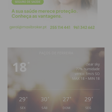
PAÇOS DE FERREIRA
18
°
clear sky
77% humidade
vento: 1m/s SO
MAX 18 • MIN 18
29
30
27
29
°
°
°
°
SEX
SÁB
DOM
SEG