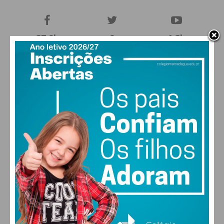
27,0k
0
1,2k
Fans
Followers
Subscribers
0
577
Followers
Readers
MAIS POPULARES