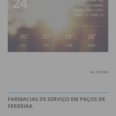
24
clear sky
53% humidade
vento: 2m/s ONO
MAX 24 • MIN 24
30
30
29
28
°
°
°
°
QUI
SEX
SÁB
DOM
ALTERAR
FARMACIAS DE SERVIÇO EM PAÇOS DE
FERREIRA