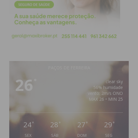
PAÇOS DE FERREIRA
26
°
clear sky
56% humidade
vento: 2m/s ONO
MAX 26 • MIN 25
24
28
27
29
°
°
°
°
SEX
SÁB
DOM
SEG