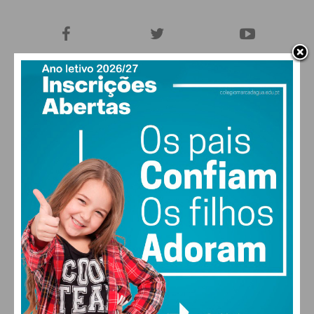
27,0k
0
1,2k
Fans
Followers
Subscribers
0
577
Followers
Readers
MAIS POPULARES