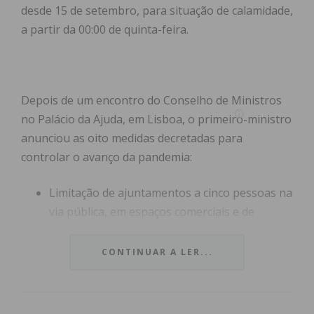
desde 15 de setembro, para situação de calamidade,
a partir da 00:00 de quinta-feira.
Depois de um encontro do Conselho de Ministros
no Palácio da Ajuda, em Lisboa, o primeiro-ministro
anunciou as oito medidas decretadas para
controlar o avanço da pandemia:
Limitação de ajuntamentos a cinco pessoas na
via pública, em espaços comerciais e de
restauração;
Limitação de lotação em eventos familiares,
CONTINUAR A LER...
como batizados e casamentos, para 50
pessoas;
Proibição de eventos académicos não letivos