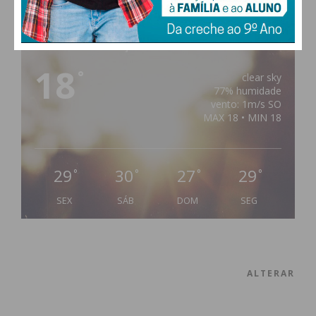
PAÇOS DE FERREIRA
18
°
clear sky
77% humidade
vento: 1m/s SO
MAX 18 • MIN 18
29
30
27
29
°
°
°
°
SEX
SÁB
DOM
SEG
ALTERAR