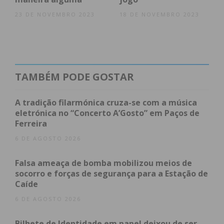
Assine nossa newsletter por e-mail e
23 DE NOVEMBRO 2023
18 DE NOVEMBRO 2023
obtenha de forma regular a informação
atualizada.
TAMBÉM PODE GOSTAR
Eu li e concordo com os
termos e
A tradição filarmónica cruza-se com a música
eletrónica no “Concerto A’Gosto” em Paços de
condições
Ferreira
6 DE AGOSTO 2026
Falsa ameaça de bomba mobilizou meios de
socorro e forças de segurança para a Estação de
Caíde
6 DE AGOSTO 2026
Bilhete de Identidade em papel deixou de ser