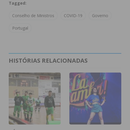
Tagged:
como festas, receções aos novos estudantes e
praxes;
Conselho de Ministros
COVID-19
Governo
Reforço das ações de fiscalização;
Agravamento da coima máxima por
Portugal
incumprimento para 10.000 euros, no caso de
pessoas coletivas;
Recomendação do uso de máscara na via
pública em via pública em situações de
HISTÓRIAS RELACIONADAS
proximidade com outros e uso da aplicação
móvel Stayaway Covid;
Apresentação de Propostas de Lei à
Assembleia da República para tornar
obrigatório o uso de máscara na via pública
em situações de proximidade com outros e
uso da aplicação móvel Stayaway Covid em
certos contextos (laboral, escolar, etc);