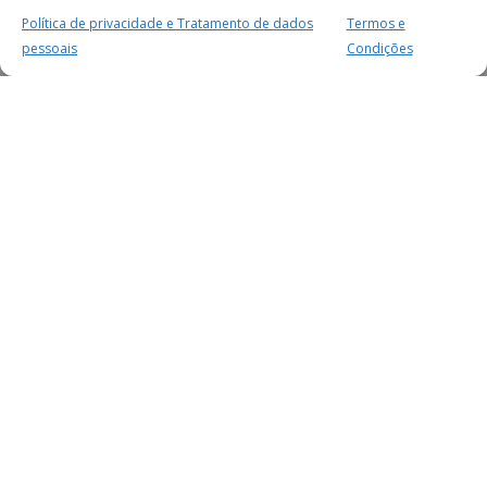
Política de privacidade e Tratamento de dados
Termos e
pessoais
Condições
MAIS PARA SI
FACEBOOK
TWITTER
YOUTUBE
INSTAGRAM
READERS
SERVIÇOS
SOBRE NÓS