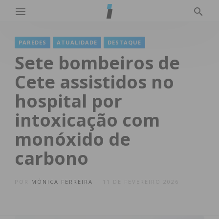
PAREDES
ATUALIDADE
DESTAQUE
Sete bombeiros de
Cete assistidos no
hospital por
intoxicação com
monóxido de
carbono
POR
MÓNICA FERREIRA
11 DE FEVEREIRO 2026