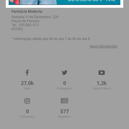
27,0k
0
1,2k
Fans
Followers
Subscribers
0
577
Followers
Readers