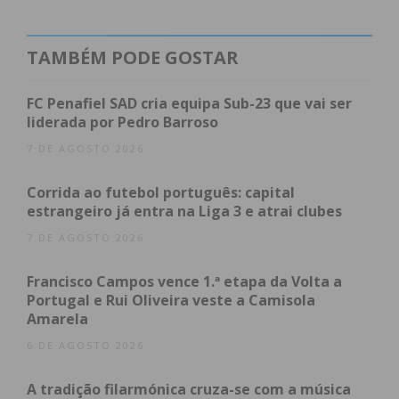
se encontravam no local. Por precaução foram
transportados para o Hospital Padre Américo, em
TAMBÉM PODE GOSTAR
Penafiel, de onde tiveram alta pouco depois.
FC Penafiel SAD cria equipa Sub-23 que vai ser
liderada por Pedro Barroso
Subscreva a newsletter do
7 DE AGOSTO 2026
Imediato
Corrida ao futebol português: capital
estrangeiro já entra na Liga 3 e atrai clubes
Assine nossa newsletter por e-mail e
7 DE AGOSTO 2026
obtenha de forma regular a informação
atualizada.
Francisco Campos vence 1.ª etapa da Volta a
Portugal e Rui Oliveira veste a Camisola
Amarela
6 DE AGOSTO 2026
A tradição filarmónica cruza-se com a música
Eu li e concordo com os
termos e