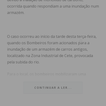
ocorrida quando respondiam a uma inundação num
armazém.
O caso ocorreu ao início da tarde desta terça-feira,
quando os Bombeiros foram acionados para a
inundação de um armazém de carros antigos,
localizado na Zona Industrial de Cete, provocada
pela subida do rio.
Para o local, os bombeiros mobilizaram uma
bomba de escoamento, para proceder à retirada da
água do interior do edifício.
CONTINUAR A LER...
Sete bombeiros sofreram intoxicação por
monóxido de carbono, assim como alguns civis que