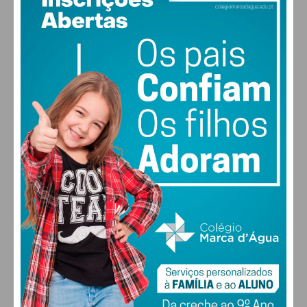
30
°
scattered clouds
39% humidade
vento: 4m/s O
MAX 30 • MIN 28
30
27
28
29
°
°
°
°
SEX
SÁB
DOM
SEG
ALTERAR
FARMACIAS DE SERVIÇO EM PAÇOS DE
FERREIRA