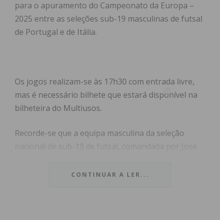
para o apuramento do Campeonato da Europa –
2025 entre as seleções sub-19 masculinas de futsal
de Portugal e de Itália.
Os jogos realizam-se às 17h30 com entrada livre,
mas é necessário bilhete que estará disponível na
bilheteira do Multiusos.
Recorde-se que a equipa masculina da seleção
nacional de sub-19 de futsal, comandada por José
Luís Mendes, conquistou para Portugal o título de
campeão europeu em setembro de 2023, após
CONTINUAR A LER...
vitória por 6-2 sobre a Espanha. Para estes jogos
foram chamados 14 atletas.