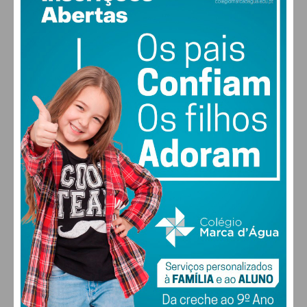
19
°
scattered clouds
86% humidade
vento: 0m/s O
MAX 19 • MIN 19
26
28
30
31
°
°
°
°
DOM
SEG
TER
QUA
ALTERAR
FARMACIAS DE SERVIÇO EM PAÇOS DE
FERREIRA