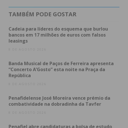
Subscreva a newsletter do
TAMBÉM PODE GOSTAR
Imediato
Cadeia para líderes do esquema que burlou
bancos em 17 milhões de euros com falsos
Assine nossa newsletter por e-mail e
leasings
obtenha de forma regular a informação
8 DE AGOSTO 2026
atualizada.
Banda Musical de Paços de Ferreira apresenta
“Concerto A’Gosto” esta noite na Praça da
República
8 DE AGOSTO 2026
Eu li e concordo com os
termos e
Penafidelense José Moreira vence prémio da
condições
combatividade na dobradinha da Tavfer
8 DE AGOSTO 2026
Penafiel abre candidaturas a bolsa de estudo