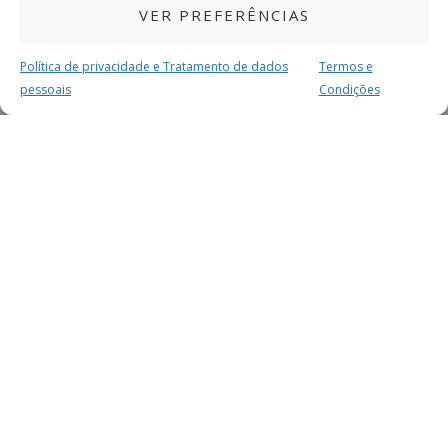
VER PREFERÊNCIAS
Política de privacidade e Tratamento de dados
Termos e
pessoais
Condições
MAIS PARA SI
FACEBOOK
TWITTER
YOUTUBE
INSTAGRAM
READERS
SERVIÇOS