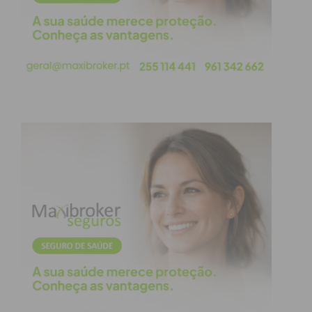
Foco na desburocratização
Esta mudança alinha-se com a estratégia de
digitalização dos serviços públicos em Portugal,
reforçando o objetivo de conferir maior autonomia
aos contribuintes. Ao simplificar o cumprimento das
obrigações, a Segurança Social procura tornar a
interação com o sistema mais ágil, transparente e
menos dependente de processos administrativos
manuais, facilitando a gestão do dia a dia de
empresas e trabalhadores independentes.
Subscreva a newsletter do
Imediato