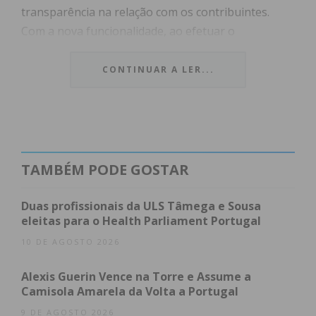
transparência na relação com os contribuintes.
Com a nova funcionalidade, ao efetuar o
pagamento de contribuições através das
plataformas Multibanco ou MB WAY, o
CONTINUAR A LER...
reconhecimento do montante passa a ser imediato.
Esta alteração elimina o tempo de espera
anteriormente associado ao processamento
bancário, garantindo que a situação contributiva do
TAMBÉM PODE GOSTAR
utilizador seja atualizada no preciso momento da
transação.
Duas profissionais da ULS Tâmega e Sousa
eleitas para o Health Parliament Portugal
Índice
10 DE AGOSTO 2026
Comprovativos automáticos e notificações
Alexis Guerin Vence na Torre e Assume a
Foco na desburocratização
Camisola Amarela da Volta a Portugal
Subscreva a newsletter do Imediato
9 DE AGOSTO 2026