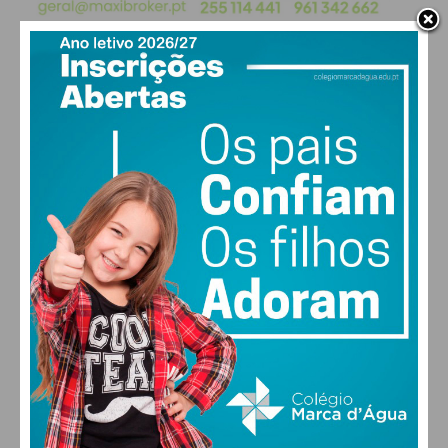
Assine nossa newsletter por e-mail e
obtenha de forma regular a informação
atualizada.
PAÇOS DE FERREIRA
25
°
clear sky
58% humidade
vento: 1m/s ONO
Eu li e concordo com os
termos e
MAX 25 • MIN 25
condições
29
31
31
32
°
°
°
°
SEG
TER
QUA
QUI
ALTERAR