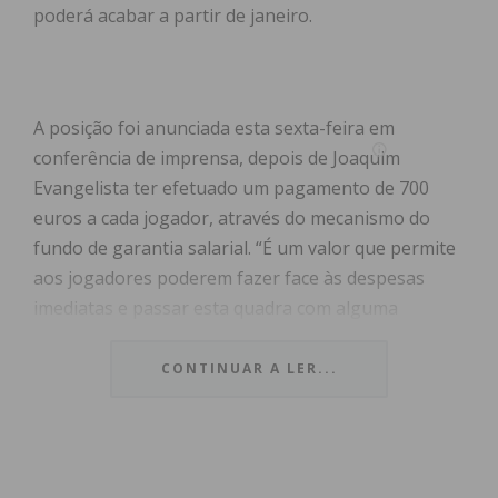
poderá acabar a partir de janeiro.
A posição foi anunciada esta sexta-feira em
conferência de imprensa, depois de Joaquim
Evangelista ter efetuado um pagamento de 700
euros a cada jogador, através do mecanismo do
fundo de garantia salarial. “É um valor que permite
aos jogadores poderem fazer face às despesas
imediatas e passar esta quadra com alguma
dignidade”, explicou o presidente do Sindicato,
explicando que a ida a jogo no próximo domingo
CONTINUAR A LER...
ficou a dever-se pelo “respeito à profissão, ao clube
e à comunidade”, mas esta tomada de posição
apenas foi assumida na condição de o “presidente
do clube se comprometa a fazer todos os esforços