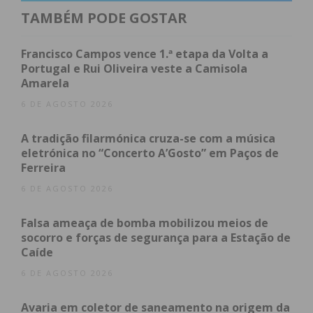
até ao final do ano e que se traduzam em sinais
TAMBÉM PODE GOSTAR
concretos, e, caso não se verifique, que tome uma
atitude em consequência disso”.
Francisco Campos vence 1.ª etapa da Volta a
Portugal e Rui Oliveira veste a Camisola
Amarela
Esta exigência foi assumida por Miguel Pacheco
que, à frente do plantel, comprometeu-se a
6 DE AGOSTO 2026
encontrar uma solução até 31 de dezembro, caso
A tradição filarmónica cruza-se com a música
contrário, fechará as portas ao futebol sénior.
eletrónica no “Concerto A’Gosto” em Paços de
“Agradeço ao grupo de trabalho pela decisão de ir a
Ferreira
jogo e peço desculpas por tudo o que têm passado
6 DE AGOSTO 2026
e não temos conseguido fazer. Tudo iremos
continuar a fazer até ao final do ano para
Falsa ameaça de bomba mobilizou meios de
conseguirmos a solução que tanto almejamos.
socorro e forças de segurança para a Estação de
Caíde
Havendo sinais positivos, continuaremos e todos
nós ficaremos a ganhar, caso contrário, se a
6 DE AGOSTO 2026
direção não sentir conforto nem condições para
Avaria em coletor de saneamento na origem da
continuar, abdicamos de tudo e entregamos a