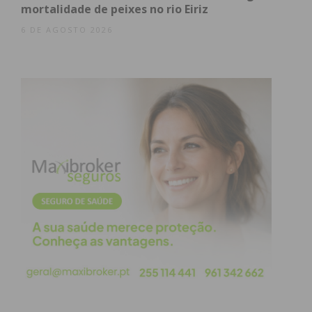
mortalidade de peixes no rio Eiriz
chave do clube à entidades que gerem a nossa
6 DE AGOSTO 2026
terra, a Câmara ou a Junta de Freguesia”,
esclareceu o presidente da direção.
Subscreva a newsletter do
Imediato
Assine nossa newsletter por e-mail e
obtenha de forma regular a informação
atualizada.