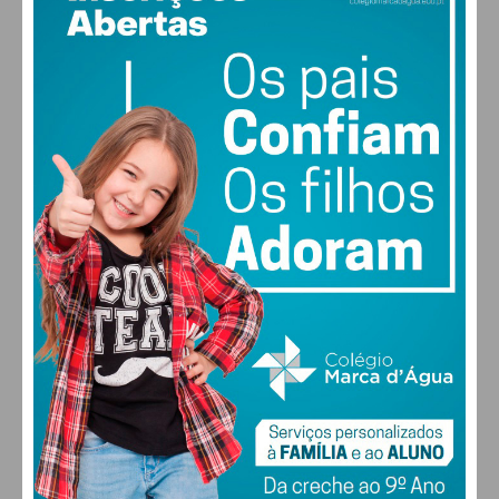
18
°
clear sky
84% humidade
vento: 1m/s ESE
MAX 18 • MIN 18
30
28
27
29
°
°
°
°
SEX
SÁB
DOM
SEG
ALTERAR
FARMACIAS DE SERVIÇO EM PAÇOS DE
FERREIRA