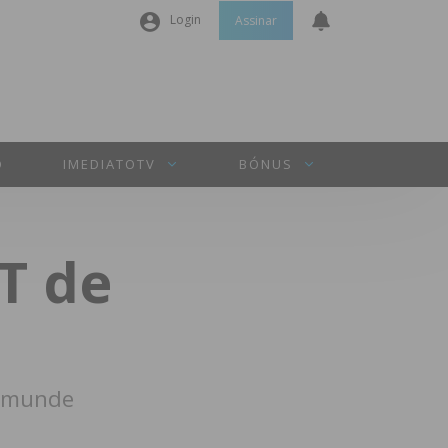
Login
Assinar
Nome de utilizador ou email
*
Senha
*
O
IMEDIATOTV
BÓNUS
Manter sessão
T de
INICIAR SESSÃO
Perdeu a sua senha?
eamunde