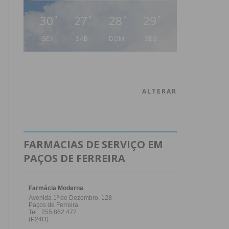
30
27
28
29
°
°
°
°
SEX
SÁB
DOM
SEG
ALTERAR
FARMACIAS DE SERVIÇO EM
PAÇOS DE FERREIRA