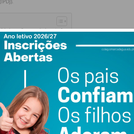
IPDJ).
alidade em Freamunde é a missão
letter do Imediato
 a missão
cerca de quarenta atletas – vinte deles federados e
aior ou menor frequência. Para Vítor Santos, um dos
ais atletas, divulgando o BTT e os benefícios que a sua
idade muito complexa. Os custos com o equipamento são
ica na primavera ou no verão, cerca de metade desiste