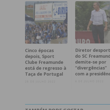
Diretor desport
Cinco épocas
do SC Freamun
depois, Sport
demite-se por
Clube Freamunde
“divergências”
está de regresso à
com a presidênc
Taça de Portugal
6 DE JULHO 2022
28 DE JULHO 2022