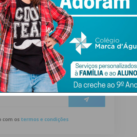
amunde, este protocolo faz parte de uma iniciativa
rsificar o clube
, tendo já implementado o bilhar e o
 potencial”, rematou o presidente do clube
ewsletter do Imediato
ail e obtenha de forma regular a informação
atualizada.
do com os
termos e condições