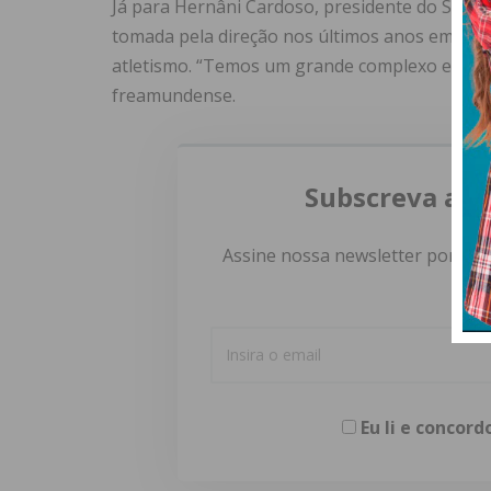
Já para Hernâni Cardoso, presidente do SC Fre
tomada pela direção nos últimos anos em
dive
atletismo. “Temos um grande complexo e muito
freamundense.
Subscreva a n
Assine nossa newsletter por e-m
Eu li e concor