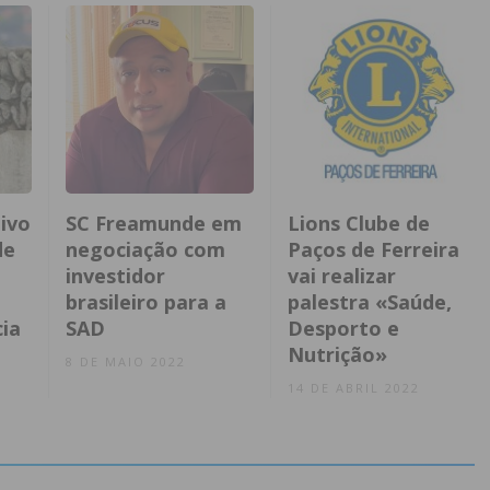
ivo
SC Freamunde em
Lions Clube de
de
negociação com
Paços de Ferreira
investidor
vai realizar
brasileiro para a
palestra «Saúde,
ia
SAD
Desporto e
Nutrição»
8 DE MAIO 2022
14 DE ABRIL 2022