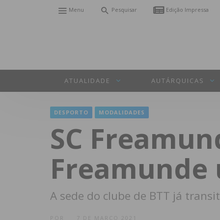
Menu
Pesquisar
Edição Impressa
ATUALIDADE
AUTÁRQUICAS
DESPORTO
MODALIDADES
SC Freamund
Freamunde 
A sede do clube de BTT já trans
POR
7 DE MARÇO 2021