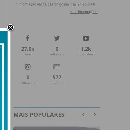
27,0k
0
1,2k
Fans
Followers
Subscribers
0
577
Followers
Readers
MAIS POPULARES