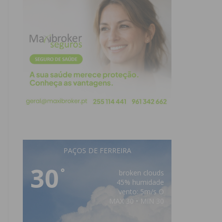
PAÇOS DE FERREIRA
30
°
broken clouds
45% humidade
vento: 5m/s O
MAX 30 • MIN 30