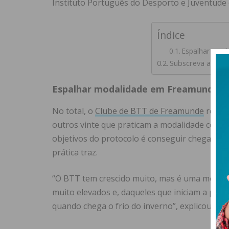
Instituto Português do Desporto e Juventude (
Índice
Espalhar mod
Subscreva a news
Espalhar modalidade em Freamunde é
No total, o
Clube de BTT de Freamunde
reúne 
outros vinte que praticam a modalidade com m
objetivos do protocolo é conseguir chegar a m
prática traz.
“O BTT tem crescido muito, mas é uma modal
muito elevados e, daqueles que iniciam a prát
quando chega o frio do inverno”, explicou.