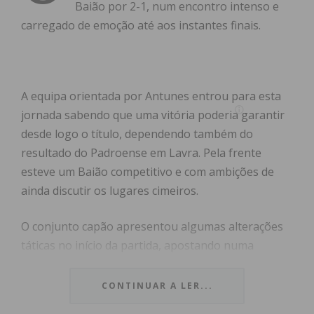
Baião por 2-1, num encontro intenso e
carregado de emoção até aos instantes finais.
A equipa orientada por Antunes entrou para esta
jornada sabendo que uma vitória poderia garantir
desde logo o título, dependendo também do
resultado do Padroense em Lavra. Pela frente
esteve um Baião competitivo e com ambições de
ainda discutir os lugares cimeiros.
O conjunto capão apresentou algumas alterações
táticas no início da partida, apostando numa
construção a três defesas, mas a mudança não
trouxe o conforto desejado. O Baião conseguiu ter
CONTINUAR A LER...
mais posse de bola e empurrar o Freamunde para