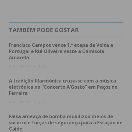
zonas mais recuadas, embora sem criar verdadeiro
perigo junto da baliza de Jota.
Mesmo assim, as melhores oportunidades da
TAMBÉM PODE GOSTAR
primeira parte pertenceram ao Freamunde.
Primeiro num lance invalidado por fora de jogo,
Francisco Campos vence 1.ª etapa da Volta a
após canto de Cardoso, e depois numa grande
Portugal e Rui Oliveira veste a Camisola
Amarela
ocasião desperdiçada por Vitinha, que obrigou o
guarda-redes visitante a uma defesa de elevado
6 DE AGOSTO 2026
nível.
A tradição filarmónica cruza-se com a música
eletrónica no “Concerto A’Gosto” em Paços de
Ao intervalo mantinha-se o nulo, mas a segunda
Ferreira
parte trouxe um Freamunde completamente
6 DE AGOSTO 2026
diferente. Antunes corrigiu o sistema tático e a
equipa respondeu com uma entrada forte, mais
Falsa ameaça de bomba mobilizou meios de
agressiva e muito mais confortável na circulação de
socorro e forças de segurança para a Estação de
bola.
Caíde