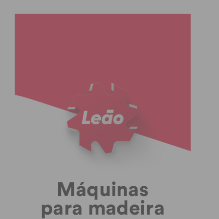
Subscreva a newsletter do
Imediato
Assine nossa newsletter por e-mail e
obtenha de forma regular a informação
atualizada.
Eu li e concordo com os
termos e
condições