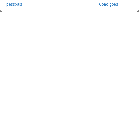
pessoais
Condições
MAIS PARA SI
FACEBOOK
TWITTER
YOUTUBE
INSTAGRAM
READERS
SERVIÇOS
SOBRE NÓS