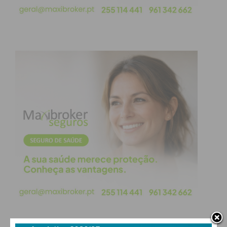
após um cruzamento de Caiçara desviado
involuntariamente por Rui para a própria baliza,
relançando a incerteza no encontro.
Os minutos finais foram de sofrimento para os
adeptos capões, mas o Freamunde segurou a
vantagem e confirmou uma vitória que valeu muito
mais do que três pontos.
Com o empate do Padroense frente ao Lavrense, o
Freamunde confirmou matematicamente a
conquista do título de campeão da Divisão de Elite
da AF Porto, coroando uma temporada de enorme
qualidade.
Depois de já ter garantido a subida à Hyundai Liga
Pro na jornada anterior, o conjunto azul e branco