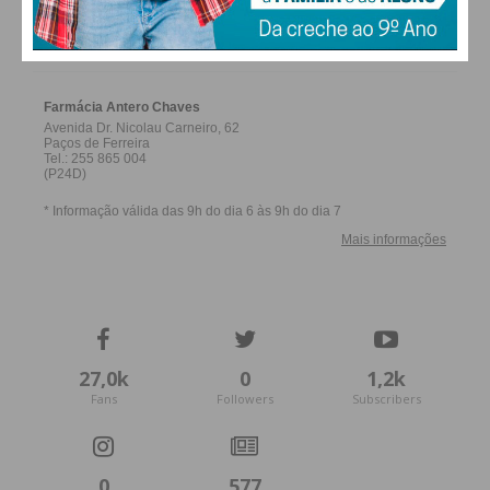
FARMACIAS DE SERVIÇO EM PAÇOS DE
00:00
01:22
FERREIRA
Reprodutor
de
vídeo
00:00
00:25
27,0k
0
1,2k
Fans
Followers
Subscribers
Índice
Ficha de Jogo
Classificação Atualizada (Jornada 5 de 6)
0
577