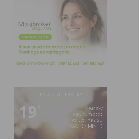
PAÇOS DE FERREIRA
19
°
clear sky
64% humidade
vento: 1m/s SO
MAX 19 • MIN 19