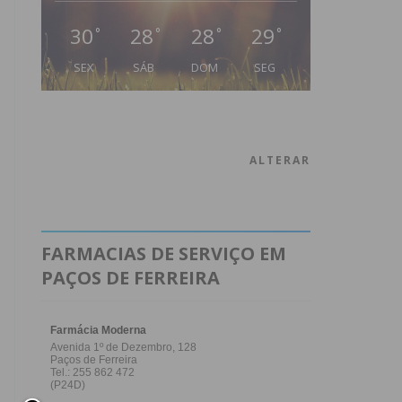
30
28
28
29
°
°
°
°
SEX
SÁB
DOM
SEG
ALTERAR
FARMACIAS DE SERVIÇO EM
PAÇOS DE FERREIRA