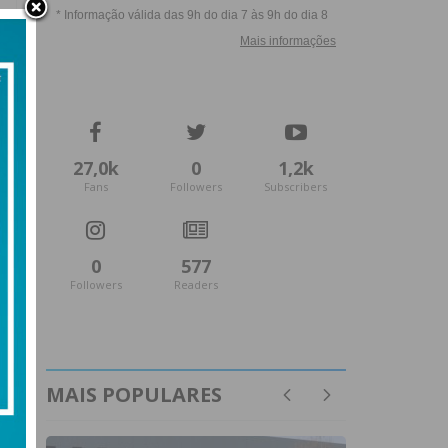
27,0k
0
1,2k
Fans
Followers
Subscribers
0
577
Followers
Readers
MAIS POPULARES