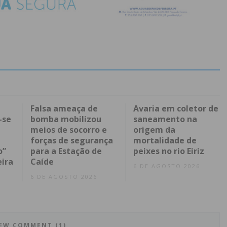
Falsa ameaça de
Avaria em coletor de
-se
bomba mobilizou
saneamento na
meios de socorro e
origem da
forças de segurança
mortalidade de
o”
para a Estação de
peixes no rio Eiriz
eira
Caíde
6 DE AGOSTO 2026
6 DE AGOSTO 2026
EW COMMENT (1)