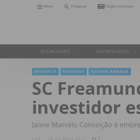
Menu
Pesquisar
Edição Impressa
ATUALIDADE
AUTÁRQUICAS
DESPORTO
DESTAQUE
FUTEBOL AMADOR
SC Freamun
investidor e
Jaime Marcelo Conceição é empre
POR
28 DE MAIO 2022
1