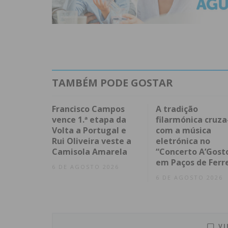
TAMBÉM PODE GOSTAR
Francisco Campos
A tradição
vence 1.ª etapa da
filarmónica cruza
Volta a Portugal e
com a música
Rui Oliveira veste a
eletrónica no
Camisola Amarela
“Concerto A’Gost
em Paços de Ferr
6 DE AGOSTO 2026
6 DE AGOSTO 2026
VI