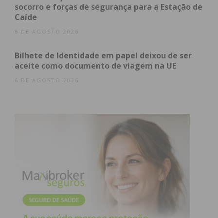
21:30 – Arraial de Bombos (aberto à população)
socorro e forças de segurança para a Estação de
Caíde
3 de fevereiro (sábado)
6 DE AGOSTO 2026
08:00 – Alvorada
Bilhete de Identidade em papel deixou de ser
09:00 – Banda Musical de Paços de Ferreira
aceite como documento de viagem na UE
11:00 – Missa Solene
6 DE AGOSTO 2026
18:00 – Passagem de Testemunho (Com o
tradicional ritual dos brilhantes)
4 de fevereiro (domingo)
16:00 – Concerto – Musical
Subscreva a newsletter do
Imediato