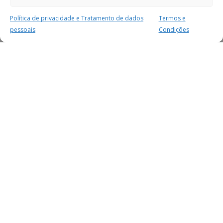
Política de privacidade e Tratamento de dados
Termos e
pessoais
Condições
MAIS PARA SI
FACEBOOK
TWITTER
YOUTUBE
INSTAGRAM
READERS
SERVIÇOS
SOBRE NÓS