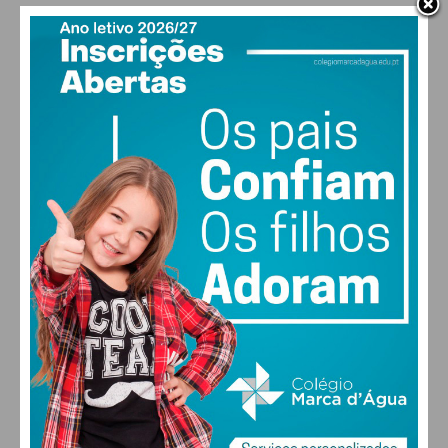
PAÇOS DE FERREIRA
18
°
clear sky
80% humidade
vento: 1m/s E
MAX 18 • MIN 18
30
28
27
29
°
°
°
°
SEX
SÁB
DOM
SEG
ALTERAR