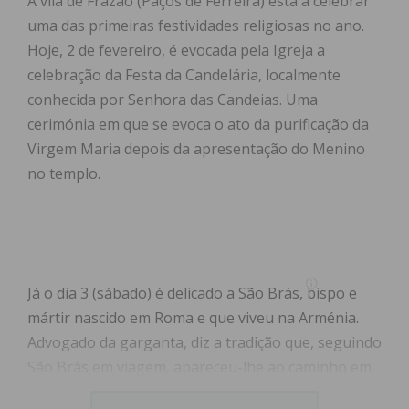
A vila de Frazão (Paços de Ferreira) está a celebrar
uma das primeiras festividades religiosas no ano.
Hoje, 2 de fevereiro, é evocada pela Igreja a
celebração da Festa da Candelária, localmente
conhecida por Senhora das Candeias. Uma
cerimónia em que se evoca o ato da purificação da
Virgem Maria depois da apresentação do Menino
no templo.
Já o dia 3 (sábado) é delicado a São Brás, bispo e
mártir nascido em Roma e que viveu na Arménia.
Advogado da garganta, diz a tradição que, seguindo
São Brás em viagem, apareceu-lhe ao caminho em
desespero uma mãe com o filho agonia, porque se