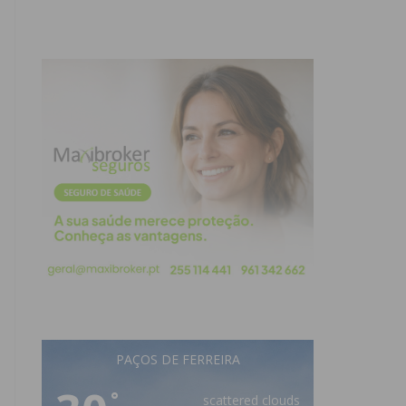
PAÇOS DE FERREIRA
°
scattered clouds