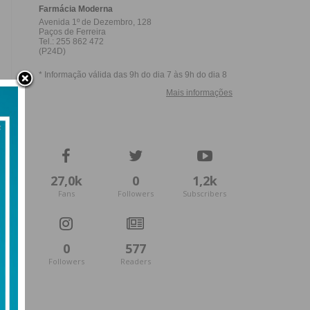
27,0k
0
1,2k
Fans
Followers
Subscribers
0
577
Followers
Readers