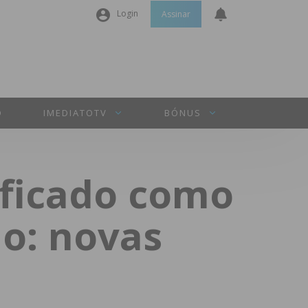
Login
Assinar
Nome de utilizador ou email
*
Senha
*
O
IMEDIATOTV
BÓNUS
Manter sessão
ificado como
INICIAR SESSÃO
ão: novas
Perdeu a sua senha?