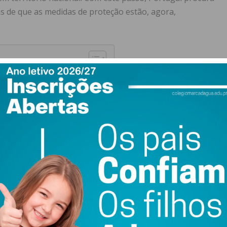
s de que as medidas de proteção estão, agora,
rática?
cies e Habitats
 conservação e desenvolvimento
sletter do Imediato
m regime jurídico especial, focado na manutenção do estado
is e seminaturais, bem como das populações de fauna e
ros: