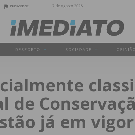
7 de Agosto 2026
Publicidade
DESPORTO
SOCIEDADE
OPINIÃ
icialmente class
al de Conservaç
stão já em vigor