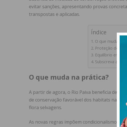
evitar sanções, apresentando provas concreta
transpostas e aplicadas.
Índice
O que muda na p
Proteção de Espé
Equilíbrio entre
Subscreva a new
O que muda na prática?
A partir de agora, o Rio Paiva beneficia de u
de conservação favorável dos habitats natura
flora selvagens.
As novas regras impõem condicionalismos cla