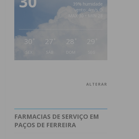
30
39% humidade
vento: 4m/s O
MAX 30 • MIN 28
30
27
28
29
°
°
°
°
SEX
SÁB
DOM
SEG
ALTERAR
FARMACIAS DE SERVIÇO EM
PAÇOS DE FERREIRA