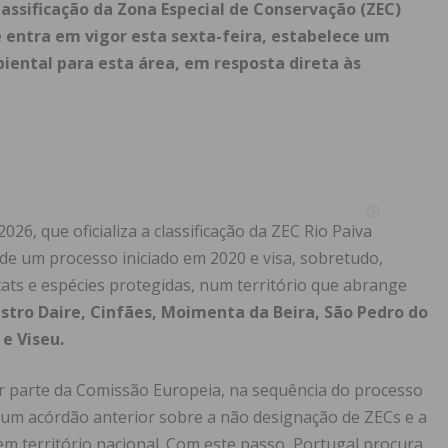
lassificação da Zona Especial de Conservação (ZEC)
ue entra em vigor esta sexta-feira, estabelece um
iental para esta área, em resposta direta às
26, que oficializa a classificação da ZEC Rio Paiva
e um processo iniciado em 2020 e visa, sobretudo,
ats e espécies protegidas, num território que abrange
astro Daire, Cinfães, Moimenta da Beira, São Pedro do
 e Viseu.
 parte da Comissão Europeia, na sequência do processo
e um acórdão anterior sobre a não designação de ZECs e a
em território nacional. Com este passo, Portugal procura