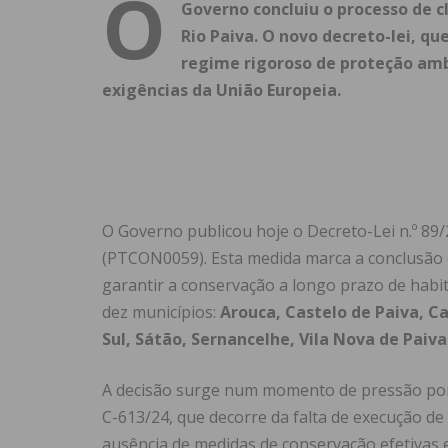
O
Governo concluiu o processo de c
Rio Paiva. O novo decreto-lei, q
regime rigoroso de proteção amb
exigências da União Europeia.
O Governo publicou hoje o Decreto-Lei n.º 89/20
(PTCON0059). Esta medida marca a conclusão d
garantir a conservação a longo prazo de habit
dez municípios:
Arouca, Castelo de Paiva, C
Sul, Sátão, Sernancelhe, Vila Nova de Paiva
A decisão surge num momento de pressão por
C-613/24, que decorre da falta de execução d
ausência de medidas de conservação efetivas 