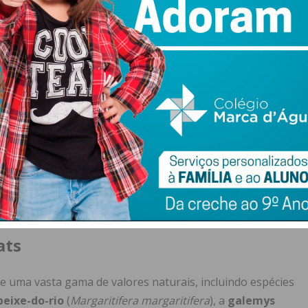
ão em solo rústico dentro da ZEC fica sujeita a novas
a geral, interditada ou, em casos específicos permitidos,
ório do Instituto da Conservação da Natureza e das
a instalação de novas explorações mineiras, a alteração
, ou competições desportivas organizadas, passam a
adas a autorização prévia.
abelece uma lista de contraordenações ambientais. A
 sanções que variam entre “leves”, “graves” e “muito
acto nos ecossistemas, cabendo ao ICNF a fiscalização e
ats
e uma vasta gama de valores naturais, incluindo espécies
peixe-do-rio
(
Margaritifera margaritifera
), a
galemys