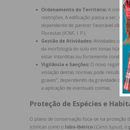
Ordenamento do Território:
A construç
restrições. A edificação passa a ser, regr
dependente de parecer favorável obrigat
Florestas (ICNF, I. P.).
Gestão de Atividades:
Atividades como 
da morfologia do solo em zonas húmidas
estar interditas ou fortemente condicion
Vigilância e Sanções:
O novo regime est
violação destas normas pode resultar em
graves”, dependendo da gravidade do imp
a aplicação de eventuais coimas.
Proteção de Espécies e Habit
O plano de conservação foca-se na proteção d
icónicas como o
lobo-ibérico
(
Canis lupus
), o