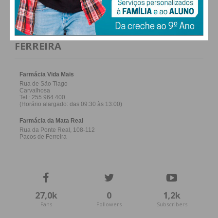
FARMACIAS DE SERVIÇO EM PAÇOS DE
FERREIRA
27,0k
0
1,2k
Fans
Followers
Subscribers