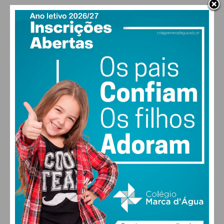
PAÇOS DE FERREIRA
20
°
clear sky
88% humidade
vento: 1m/s ENE
MAX 20 • MIN 20
29
31
31
32
°
°
°
°
SEG
TER
QUA
QUI
ALTERAR