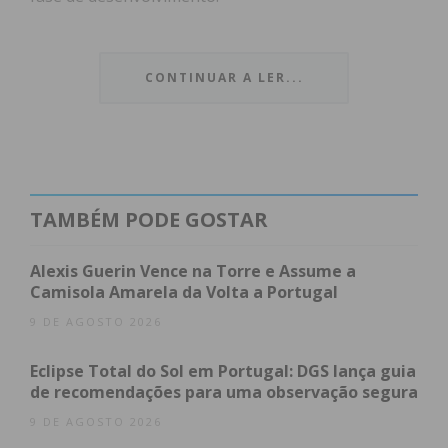
A sessão de trabalho contou com a participação do
vice-presidente da IP, Carlos Fernandes,
CONTINUAR A LER...
acompanhado por uma equipa técnica da empresa
pública. Do lado dos municípios, estiveram
presentes o presidente da CIM do Tâmega e Sousa
e da Câmara Municipal de Felgueiras, Nuno
Fonseca, os presidentes das autarquias de
TAMBÉM PODE GOSTAR
Lousada, Paços de Ferreira e Paredes, e ainda um
representante do Município de Valongo.
Alexis Guerin Vence na Torre e Assume a
Camisola Amarela da Volta a Portugal
9 DE AGOSTO 2026
Eclipse Total do Sol em Portugal: DGS lança guia
de recomendações para uma observação segura
9 DE AGOSTO 2026