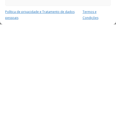
Política de privacidade e Tratamento de dados
Termos e
pessoais
Condições
MAIS PARA SI
FACEBOOK
TWITTER
YOUTUBE
INSTAGRAM
READERS
SERVIÇOS