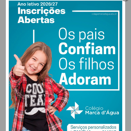
PAÇOS DE FERREIRA
27
°
clear sky
51% humidade
vento: 4m/s O
MAX 28 • MIN 27
27
26
29
30
°
°
°
°
SÁB
DOM
SEG
TER
ALTERAR