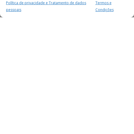
Política de privacidade e Tratamento de dados
Termos e
pessoais
Condições
MAIS PARA SI
FACEBOOK
TWITTER
YOUTUBE
INSTAGRAM
READERS
SERVIÇOS
SOBRE NÓS