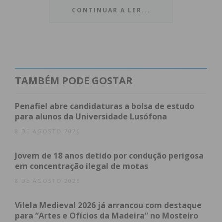
disponíveis ao público geral numa exposição de
CONTINUAR A LER...
venda com preços competitivos. O evento
apresenta-se, assim, como uma oportunidade para
quem procura adquirir peças de qualidade e, em
simultâneo, contribuir para uma causa nobre.
TAMBÉM PODE GOSTAR
Para a Associação Humanitária, a receita gerada
durante estes dez dias representa uma almofada
Penafiel abre candidaturas a bolsa de estudo
financeira crucial. Os fundos angariados destinam-
para alunos da Universidade Lusófona
se diretamente a suportar as despesas
8 DE AGOSTO 2026
operacionais da corporação, permitindo a
Jovem de 18 anos detido por condução perigosa
manutenção e modernização de:
em concentração ilegal de motas
Equipamentos de proteção individual;
8 DE AGOSTO 2026
Viaturas de socorro;
Vilela Medieval 2026 já arrancou com destaque
Infraestruturas indispensáveis para garantir
para “Artes e Ofícios da Madeira” no Mosteiro
a prontidão e a eficácia do socorro diário.