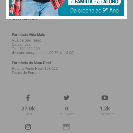
FARMACIAS DE SERVIÇO EM PAÇOS DE
FERREIRA
27,0k
0
1,2k
Fans
Followers
Subscribers