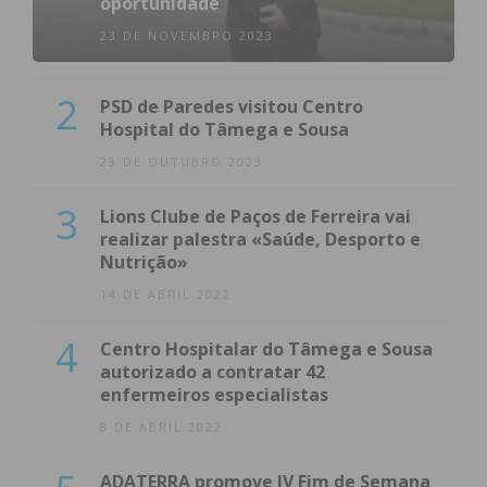
oportunidade
Imediato
23 DE NOVEMBRO 2023
Assine nossa newsletter por e-mail e
2
obtenha de forma regular a informação
PSD de Paredes visitou Centro
Hospital do Tâmega e Sousa
atualizada.
23 DE OUTUBRO 2023
3
Lions Clube de Paços de Ferreira vai
realizar palestra «Saúde, Desporto e
Nutrição»
Eu li e concordo com os
termos e
14 DE ABRIL 2022
condições
4
Centro Hospitalar do Tâmega e Sousa
autorizado a contratar 42
enfermeiros especialistas
8 DE ABRIL 2022
ADATERRA promove IV Fim de Semana