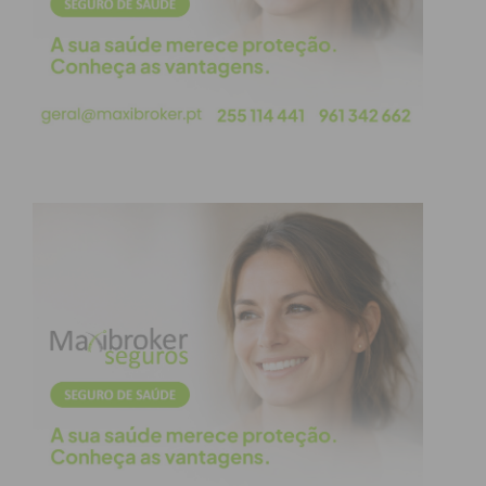
Empresarial de Penafiel, Nuno Brochado “O
Petiscando tem vindo a demonstrar que o concelho
de Penafiel é uma referência na gastronomia
nacional, e a prova é que os empresários referem
que recebem clientes de vários pontos do norte do
país para provar os petiscos. Para a AEP, o balanço
é novamente positivo, com a certeza que todo o
investimento nos nossos associados traz
resultados para todos”, explicou, acrescentando
que “este evento tem sempre margem de
crescimento pela qualidade dos nossos espaços
gastronómicos e pela aposta no turismo do nosso
concelho”.
A entrega de prémios aos vencedores será feita
ainda no mês de novembro, em data a ser