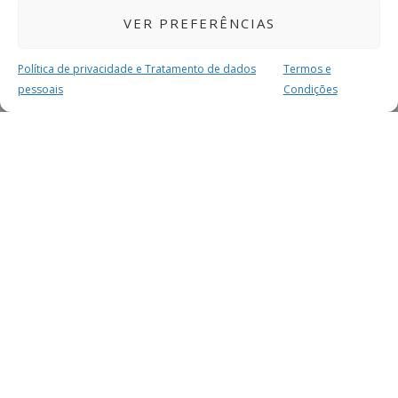
VER PREFERÊNCIAS
Política de privacidade e Tratamento de dados
Termos e
pessoais
Condições
MAIS PARA SI
FACEBOOK
TWITTER
YOUTUBE
INSTAGRAM
READERS
SERVIÇOS