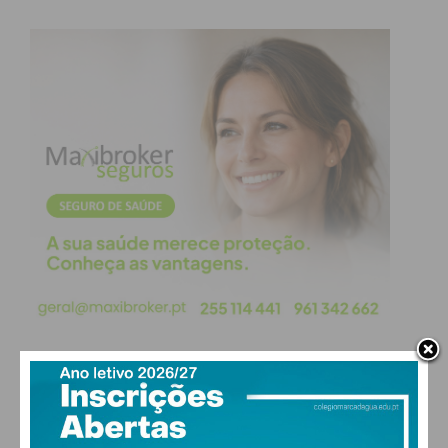
transmita segurança e partilha de emoções…
O nascimento de um filho é um dos momentos mais
importantes da vida de um homem, cheio de
sentimentos contraditórios, como ansiedade,
nervosismo, preocupação, medo, mas também
repleto de sentimentos positivos como a sensação
de apoio prestado à sua companheira, alegria,
felicidade, gratificação, entre outros.
Os enfermeiros especialistas em saúde materna e
obstétrica encontram-se numa posição privilegiada
para o apoiar, orientar, esclarecer momento a
momento, tornando o nascimento do bebé num
momento em família, para a família, fortalecendo a
interação e os laços afetivos entre a mãe, o pai e o
bebé.