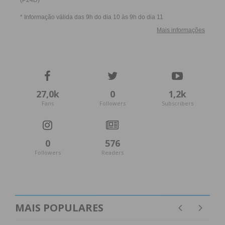
real. Estes primeiros contatos são cruciais na
construção do vinculo afetivo e de uma nova
família.
No atual contexto da pandemia o
CHTS- EPE
continua empenhado em oferecer aos casais a
excelência dos cuidados clínicos, segurança e
27,0k
0
1,2k
qualidade, nunca menosprezando a presença do
Fans
Followers
Subscribers
PAI.
0
576
Texto elaborado pelo Serviço Bloco de Partos –
Followers
Readers
Centro Hospitalar do Tâmega e Sousa (CHTS),
como forma de prestar homenagem aos pais no
Dia do PAI.
MAIS POPULARES