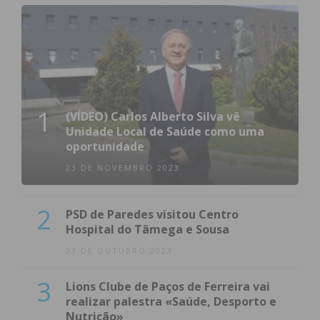
Subscreva a newsletter do
Imediato
Assine nossa newsletter por e-mail e
obtenha de forma regular a informação
atualizada.
1
(VÍDEO) Carlos Alberto Silva vê
Unidade Local de Saúde como uma
oportunidade
23 DE NOVEMBRO 2023
Eu li e concordo com os
termos e
2
PSD de Paredes visitou Centro
condições
Hospital do Tâmega e Sousa
23 DE OUTUBRO 2023
3
Lions Clube de Paços de Ferreira vai
realizar palestra «Saúde, Desporto e
Nutrição»