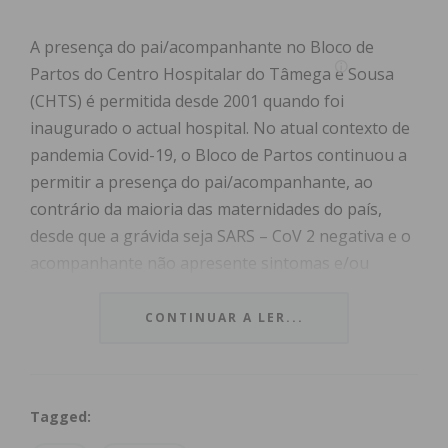
A presença do pai/acompanhante no Bloco de
Partos do Centro Hospitalar do Tâmega e Sousa
(CHTS) é permitida desde 2001 quando foi
inaugurado o actual hospital. No atual contexto de
pandemia Covid-19, o Bloco de Partos continuou a
permitir a presença do pai/acompanhante, ao
contrário da maioria das maternidades do país,
desde que a grávida seja SARS – CoV 2 negativa e o
acompanhante não apresente sintomas e/ou
contactos sugestivos de infeção por SARS- CoV 2.
CONTINUAR A LER...
No início quando o pai era questionado se queria
assistir ao parto, a pergunta era “Está a falar a
sério?” e havia alguma hesitação. Aos poucos foi-se
Tagged:
tornando normalidade e nos tempos atuais já não