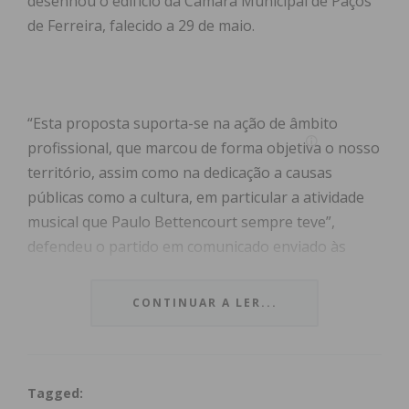
desenhou o edifício da Câmara Municipal de Paços
de Ferreira, falecido a 29 de maio.
“Esta proposta suporta-se na ação de âmbito
profissional, que marcou de forma objetiva o nosso
território, assim como na dedicação a causas
públicas como a cultura, em particular a atividade
musical que Paulo Bettencourt sempre teve”,
defendeu o partido em comunicado enviado às
redações.
CONTINUAR A LER...
Na mesma nota, o partido refere que a ideia partiu
do membro da Assembleia Municipal pelo PSD, José
Manuel Soares, na última reunião de assembleia na
Tagged:
segunda-feira.