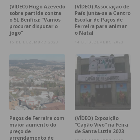
(VÍDEO) Hugo Azevedo
(VÍDEO) Associação de
sobre partida contra
País junta-se a Centro
o SL Benfica: “Vamos
Escolar de Paços de
Subscreva a newsletter do
procurar disputar o
Ferreira para animar
Imediato
jogo”
o Natal
15 DE DEZEMBRO 2023
14 DE DEZEMBRO 2023
Assine nossa newsletter por e-mail e
obtenha de forma regular a informação
atualizada.
Eu li e concordo com os
termos e
condições
Paços de Ferreira com
(VÍDEO) Exposição
maior aumento do
“Capão Vivo” na Feira
preço de
de Santa Luzia 2023
arrendamento de