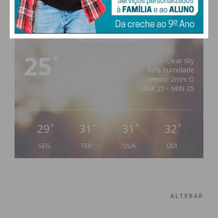
PAÇOS DE FERREIRA
25
°
clear sky
68% humidade
vento: 2m/s O
MAX 25 • MIN 25
29
31
31
32
°
°
°
°
SEG
TER
QUA
QUI
ALTERAR