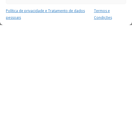
Política de privacidade e Tratamento de dados
Termos e
pessoais
Condições
MAIS PARA SI
FACEBOOK
TWITTER
YOUTUBE
INSTAGRAM
READERS
SERVIÇOS
SOBRE NÓS