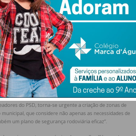
das de menor dimensão apresentam sinais claros de
s de uma sinalização vertical e horizontal deficiente,
e. Esta situação não apenas prejudica a imagem do
ra a segurança dos cidadãos e um obstáculo ao
 os vereadores do PSD.
e o concelho tem uma forte base industrial e que “o
stionamento do trânsito e o estreitamento de vias em todo
só dificultam a logística diária, mas também desencorajam
aestruturas adequadas para instalação dos seus negócios.
readores do PSD, torna-se urgente a criação de zonas de
 municipal, que considere não apenas as necessidades de
bém um plano de segurança rodoviária eficaz”.