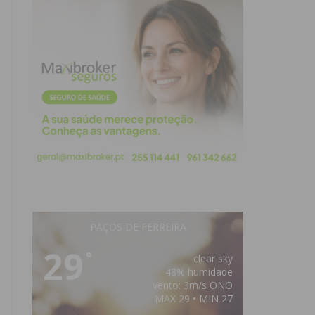
PAÇOS DE FERREIRA
29
°
clear sky
48% humidade
vento: 3m/s ONO
MAX 29 • MIN 27