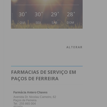
30
30
29
28
°
°
°
°
QUI
SEX
SÁB
DOM
ALTERAR
FARMACIAS DE SERVIÇO EM
PAÇOS DE FERREIRA