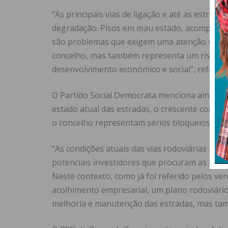
“As principais vias de ligação e até as estra
degradação. Pisos em mau estado, acompanhado
são problemas que exigem uma atenção urgent
concelho, mas também representa um risco pa
desenvolvimento económico e social”, referem
O Partido Social Democrata menciona ainda qu
estado atual das estradas, o crescente conge
o concelho representam sérios bloqueios””
“As condições atuais das vias rodoviárias não 
potenciais investidores que procuram as infr
Neste contexto, como já foi referido pelos ve
acolhimento empresarial, um plano rodoviário
melhoria e manutenção das estradas, mas tam