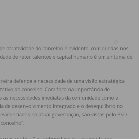
de atratividade do concelho é evidente, com quedas nos
idade de reter talentos e capital humano é um sintoma de
rreira defende a necessidade de uma visão estratégica
tativo do concelho. Com foco na importância de
o as necessidades imediatas da comunidade como a
ia de desenvolvimento integrado e o desequilíbrio no
 evidenciados na atual governação, são vistas pelo PSD
 concelho”.
rreira critica, “ a continuidade do adiamento dos