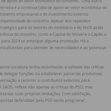
lta de apoio ao setor económico do concelho. “Uma outra
rreira é a contínua falta de apoio ao setor económico do
olhimento empresarial e de investimento externo
competitividade do concelho. Apesar dos repetidos
ratégico para os setores do mobiliário e do têxtil ainda
erência do concelho, como a Capital do Móvel e o Capão a
e para 2024 se antecipar alguma promoção. Há a
nsuficientes para atender às necessidades e ao potencial
ria socialista tenha reconhecido a validade das críticas
 de delegar funções ou estabelecer parcerias produtivas.
overnação a recorrer a contributos externos para
24/25, reflete não apenas as críticas do PSD, mas
ta das suas próprias limitações. Com satisfação,
postas defendidas pelo PSD neste programa”,