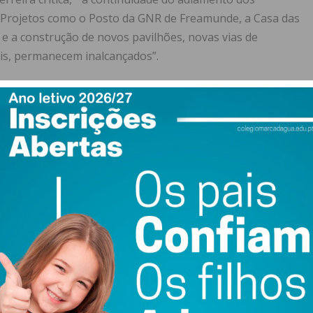
. Projetos como o Posto da GNR de Freamunde, a Casa das
e a construção de novos pavilhões, novas vias de
is, permanecem inalcançados”.
os dez anos, a Câmara Municipal de Paços de Ferreira
uzir uma única obra de referência. Em contraste,
esar de importantes, não representam projetos
lvimento do concelho. No que toca à mobilidade e
do. A ausência de novas vias de acesso e a falta de
dade existentes são evidentes. As cidades sofrem com a
s, uma consequência direta das regenerações urbanas
 Além disso, os transportes públicos são praticamente
a qualidade de vida de todos”.
ias e das estradas do concelho de Paços de Ferreira
o o concelho com as piores estradas”.