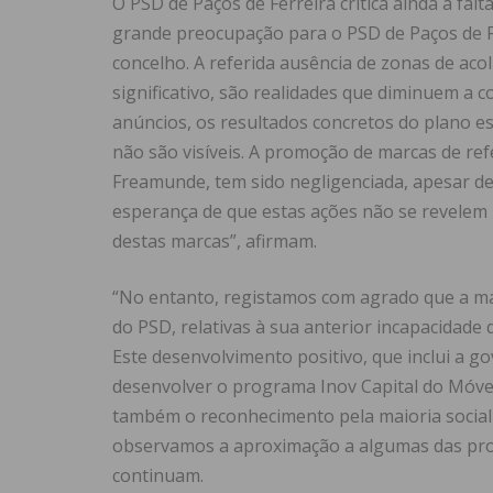
O PSD de Paços de Ferreira critica ainda a fa
grande preocupação para o PSD de Paços de Fe
concelho. A referida ausência de zonas de ac
significativo, são realidades que diminuem a 
anúncios, os resultados concretos do plano est
não são visíveis. A promoção de marcas de ref
Freamunde, tem sido negligenciada, apesar d
esperança de que estas ações não se revelem i
destas marcas”, afirmam.
“No entanto, registamos com agrado que a maio
do PSD, relativas à sua anterior incapacidade
Este desenvolvimento positivo, que inclui a g
desenvolver o programa Inov Capital do Móvel 
também o reconhecimento pela maioria socialis
observamos a aproximação a algumas das pro
continuam.