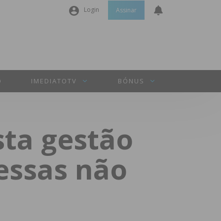
Login
Assinar
Nome de utilizador ou email
*
Senha
*
O
IMEDIATOTV
BÓNUS
Manter sessão
sta gestão
INICIAR SESSÃO
essas não
Perdeu a sua senha?