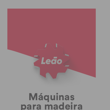
Hoje, impõe-se fazer algumas perguntas:
Por que razão ainda não são conhecidos elementos
que suportem esta decisão de rescisão do contrato
pelo presidente de Câmara?
Qual a avaliação do risco que esta decisão implica
para o concelho?
O concelho tem razões para temer que esta seja
mais uma decisão desastrosa e irresponsável como
as que tem vindo a assistir por este executivo PS de
Humberto Brito?
As decisões que têm sido tomadas pelo Sr.
Presidente de Câmara só têm beneficiado a