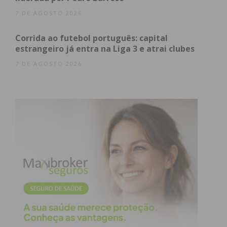
7 DE AGOSTO 2026
Leia o comunicado do PSD na íntegra:
Corrida ao futebol português: capital
“Há cerca de duas semanas, vários órgãos de
estrangeiro já entra na Liga 3 e atrai clubes
comunicação social noticiaram que a Câmara
7 DE AGOSTO 2026
Municipal de Paços de Ferreira foi condenada a
pagar à Concessionária, Águas de Paços de Ferreira
(AdPF), uma quantia bem superior a três milhões de
euros (€ 3.000.000,00).
Esta condenação do Município de Paços de Ferreira,
pelo Tribunal Arbitral, ficou a dever-se à decisão do
Presidente da Câmara Municipal, Dr. Humberto
Brito, de alterar de forma populista, irresponsável
e ilegal o tarifário da água e saneamento, em maio
de 2017, a quatro meses das eleições autárquicas,
como todas as pessoas se lembrarão.