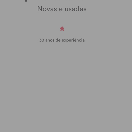
concessionária e sempre com o prejuízo do
município.
Para o
PSD Paços de Ferreira
, a decisão do
Tribunal Arbitral vem confirmar que o caminho
seguido pela maioria socialista na gestão do
dossier da água e saneamento no concelho é
desastrosa. A decisão de rescisão do contrato de
concessão, como foi anunciada, é um “tiro no
escuro”, única e simplesmente para lavar a face do
presidente de Câmara, perante tamanho desastre.
Assim, entende o
PSD Paços de Ferreira
que o
caminho a trilhar terá de ter segurança e
previsibilidade para o futuro do concelho, o que só
poderá ser alcançado com um resgate negociado,
garantindo um melhor e mais barato serviço para a