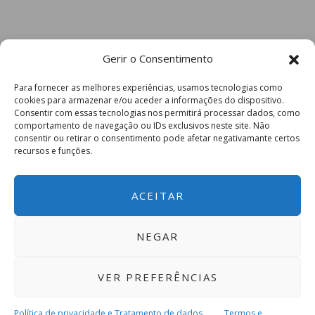
população.
Por último, importa deixar bem claro que, para o
Gerir o Consentimento
PSD Paços de Ferreira
,
a concessionária não tem
mais condições para continuar no concelho de
Para fornecer as melhores experiências, usamos tecnologias como
Paços de Ferreira e o Dr. Humberto de Brito perdeu
cookies para armazenar e/ou aceder a informações do dispositivo.
Consentir com essas tecnologias nos permitirá processar dados, como
condições para defender os interesses do
comportamento de navegação ou IDs exclusivos neste site. Não
município.
consentir ou retirar o consentimento pode afetar negativamante certos
recursos e funções.
Paços de Ferreira, segunda-feira, 6 de junho de
2022″
ACEITAR
NEGAR
Subscreva a newsletter do
Imediato
VER PREFERÊNCIAS
Política de privacidade e Tratamento de dados
Termos e