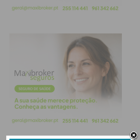
De acordo com a referida sentença, o Município de
Paços de Ferreira incorre ainda na obrigação de
pagar à Concessionária Águas de Paços de Ferreira,
mais setenta milhões de euros (€70.000.000,00),
como consequência daquela decisão ilegal.
Todos se lembrarão dos factos.
A) Em 2015, o Dr. Humberto Brito negociou e
estabeleceu um acordo com a concessionária
Águas de Paços de Ferreira que resultou num
Memorando de Entendimento em que obrigou a
Câmara Municipal a pagar 50 milhões de euros.
Porém, como já se sabia, mas que agora ficou claro
para todos, o Dr. Humberto Brito nunca assinou o
acordo e nunca o terá cumprido.