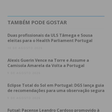
Foco na Equidade e na
Infraestrutura Digital
TAMBÉM PODE GOSTAR
Em comunicado, a tutela justifica a alteração com a
necessidade de garantir que todos os alunos
Duas profissionais da ULS Tâmega e Sousa
realizem as provas em condições de
equidade
.
eleitas para o Health Parliament Portugal
Sendo estas provas realizadas em suporte digital, a
10 DE AGOSTO 2026
estabilidade das redes escolares e a integridade dos
equipamentos são fundamentais.
Alexis Guerin Vence na Torre e Assume a
Camisola Amarela da Volta a Portugal
9 DE AGOSTO 2026
“A avaliação externa em
suporte digital exige que
Eclipse Total do Sol em Portugal: DGS lança guia
de recomendações para uma observação segura
alunos e escolas estejam
9 DE AGOSTO 2026
devidamente preparados”,
Futsal: Pacense Leandro Cardoso promovido à