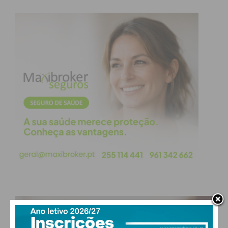
Prova
Nova Data / Estado
Provas-Ensaio
14 a 23 de abril
(Adiadas)
Monitorização da Aprendizagem
Sem alterações
(ModA)
Provas Finais (9.º ano)
Sem alterações
Subscreva a newsletter do
Imediato
Assine nossa newsletter por e-mail e
obtenha de forma regular a informação
PAÇOS DE FERREIRA
atualizada.