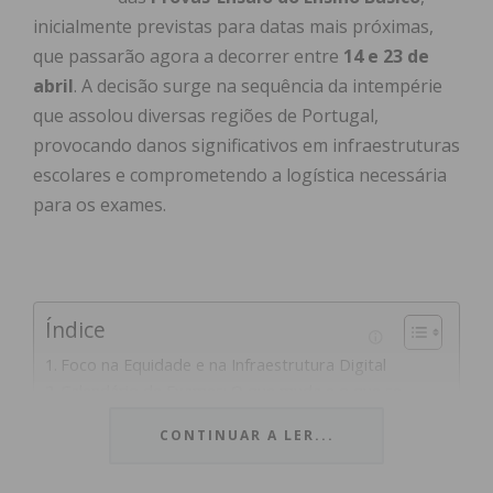
inicialmente previstas para datas mais próximas,
que passarão agora a decorrer entre
14 e 23 de
abril
. A decisão surge na sequência da intempérie
que assolou diversas regiões de Portugal,
provocando danos significativos em infraestruturas
escolares e comprometendo a logística necessária
para os exames.
Índice
Foco na Equidade e na Infraestrutura Digital
Calendário de Exames: O que muda e o que se
mantém
CONTINUAR A LER...
Subscreva a newsletter do Imediato