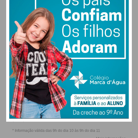
29
31
31
32
SEG
TER
QUA
QUI
ALTERAR
FARMACIAS DE SERVIÇO EM PAÇOS DE
FERREIRA