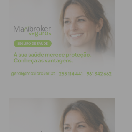
centrando as suas dinâmicas no incentivar da
aprendizagem e prática do xadrez na comunidade
escolar como ferramenta para a inclusão de todos e
para o reforço das aprendizagens essenciais.
Distinguido pela primeira vez o projeto da Escola
Secundária Daniel Faria, Baltar e o “Clube de Xadrez
do AE Daniel Faria, Paredes” procurou incutir nos
alunos dos diferentes anos de escolaridade a prática
do xadrez, quer na vertente competitiva do Desporto
Escolar, quer também na prática no espaço escolar
como forma de estimular o raciocínio lógico-abstrato,
bem como desenvolver através da prática continuada
do xadrez as competência de cálculo mental e de
gestão de tempo.”