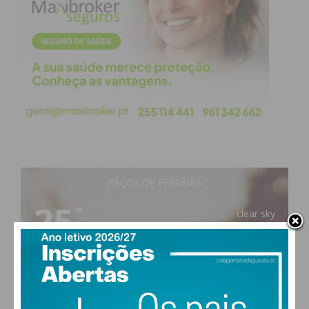
Subscreva a newsletter do
Imediato
Assine nossa newsletter por e-mail e
obtenha de forma regular a informação
atualizada.
PAÇOS DE FERREIRA
25
°
clear sky
68% humidade
vento: 2m/s O
MAX 25 • MIN 25
Eu li e concordo com os
termos e
condições
°
°
°
°