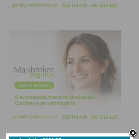
Para além das esculturas em níquel, a MainGUILTY
desenvolveu uma
peça exclusiva em filigrana
,
prestando homenagem a uma das mais antigas e
emblemáticas tradições da joalharia e ourivesaria
portuguesa.
Esta obra irrepetível, produzida inteiramente à mão
por mestres artesãos, está avaliada em
77.400
euros
e tem uma particularidade: o início da sua
produção está condicionado ao momento em que a
peça “ocupar a sua posição no
grid
” de partida.