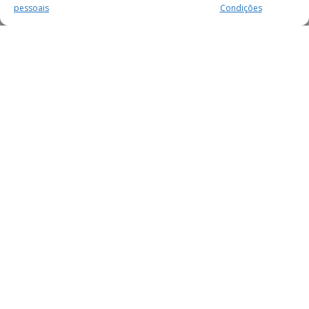
pessoais
Condições
MAIS PARA SI
FACEBOOK
TWITTER
YOUTUBE
INSTAGRAM
READERS
SERVIÇOS
SOBRE NÓS