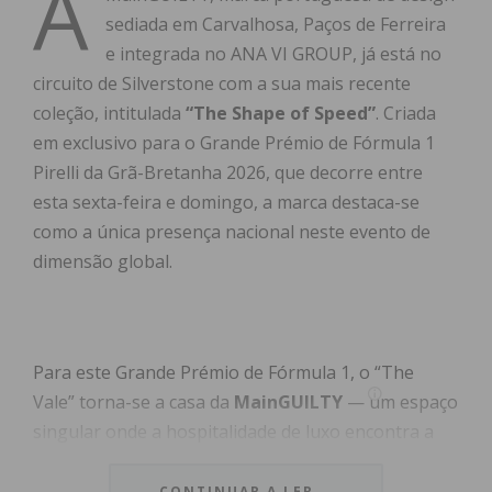
A
sediada em Carvalhosa, Paços de Ferreira
e integrada no ANA VI GROUP, já está no
circuito de Silverstone com a sua mais recente
coleção, intitulada
“The Shape of Speed”
. Criada
em exclusivo para o Grande Prémio de Fórmula 1
Pirelli da Grã-Bretanha 2026, que decorre entre
esta sexta-feira e domingo, a marca destaca-se
como a única presença nacional neste evento de
dimensão global.
Para este Grande Prémio de Fórmula 1, o “The
Vale” torna-se a casa da
MainGUILTY
— um espaço
singular onde a hospitalidade de luxo encontra a
arte contemporânea, o design de autor e a mais
pura cultura automotiva.
“Um espaço criado para
CONTINUAR A LER...