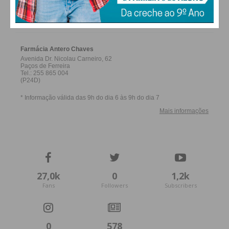
FARMACIAS DE SERVIÇO EM PAÇOS DE
FERREIRA
Subscreva a newsletter do
Imediato
Assine nossa newsletter por e-mail e
obtenha de forma regular a informação
atualizada.
Eu li e concordo com os
termos e
27,0k
0
1,2k
condições
Fans
Followers
Subscribers
0
578