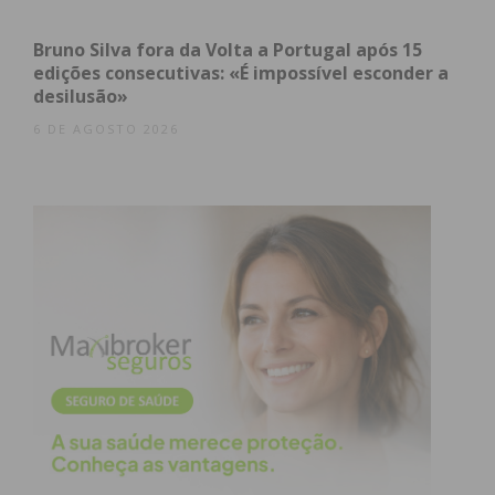
Esculturas de alta manufactura avaliadas em
Bruno Silva fora da Volta a Portugal após 15
17.400 euros
edições consecutivas: «É impossível esconder a
desilusão»
A linha “The Shape of Speed” é constituída por
22
6 DE AGOSTO 2026
esculturas em níquel
, individualmente terminadas
à mão. No processo de fabrico foram utilizadas
técnicas tradicionais de fundição artística em metal,
com especial foco no latão fundido e num
acabamento polido com revestimento a níquel. O
resultado final traduz-se num efeito visual de
“metal líquido” que visa transmitir a sensação de
movimento e velocidade. Cada uma destas peças
exclusivas tem um valor de mercado de
17.400
euros
.
Uma obra única em filigrana por 77.400 euros